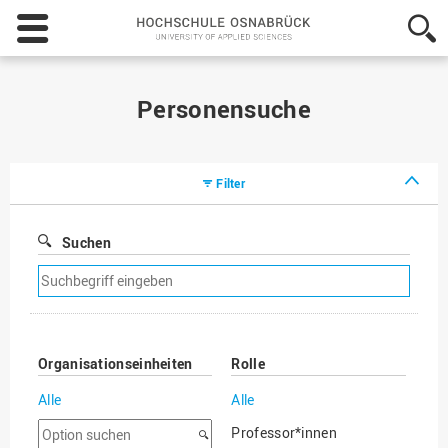
Hochschule
Osnabrück
-
University
of
Personensuche
Applied
Sciences
Filter
Suchen
Suchfilter
entfernen
Organisationseinheiten
Rolle
Alle
Alle
Option
Professor*innen