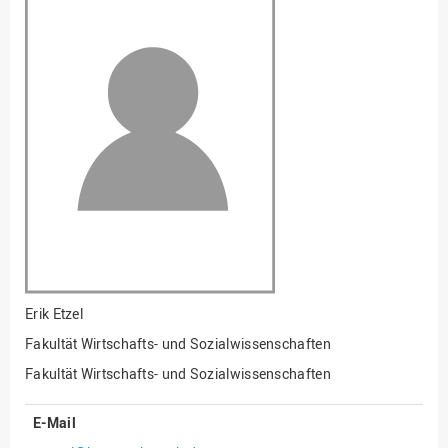
Fakultät
Ingenieurwissenschaften
und Informatik
Fakultät Management,
Kultur und Technik
Fakultät Wirtschafts- und
Sozialwissenschaften
Finanzen
Forschung, Kooperation,
Drittmittel
Gebäude und Technik
Gesellschaftliches
Erik Etzel
Engagement
Fakultät Wirtschafts- und Sozialwissenschaften
Gleichstellungsbüro
Fakultät Wirtschafts- und Sozialwissenschaften
Hochschulleitung
E-Mail
Hochschulplanung/-
strategie