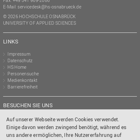
Fax: +49 541 969-2066
(PMO)
E-Mail:
servicedesk@hs-osnabrueck.de
Prozessmanagement
© 2026 HOCHSCHULE OSNABRÜCK
UNIVERSITY OF APPLIED SCIENCES
Recht
Science to Business GmbH
LINKS
Studierendensekretariat
Impressum
Studium und Lehre
Datenschutz
HS Home
Transfer- und
Personensuche
Innovationsmanagement
Medienkontakt
Barrierefreiheit
BESUCHEN SIE UNS
Instagram
Tiktok
LinkedIn
YouTube
Facebook
Auf unserer Webseite werden Cookies verwendet.
Einige davon werden zwingend benötigt, während es
uns andere ermöglichen, Ihre Nutzererfahrung auf