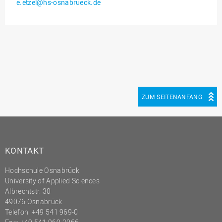
e.etzel@hs-osnabrueck.de
Innenrevision
Institut für Musik
IT Service Center
Kommunikation und
Marketing
LearningCenter
ZUM SEITENANFANG
Nachhaltigkeit
Personal
Personalentwicklung
KONTAKT
Personalrat
Hochschule Osnabrück
Präsidialbüro
University of Applied Sciences
Professional School
Albrechtstr. 30
49076 Osnabrück
Projekte des Präsidiums
Telefon: +49 541 969-0
Projektmanagement Office