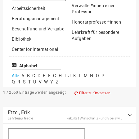
suchen
Verwalter*innen einer
Arbeitssicherheit
Professur
Berufungsmanagement
Honorarprofessor*innen
Beschaffung und Vergabe
Lehrkraft für besondere
Aufgaben
Bibliothek
Mitarbeiter*innen
Center for International
Mobility
Lehrbeauftragte
Center for International
Alphabet
Gastwissenschaftler*innen
Students
Alle
A
B
C
D
E
F
G
H
I
J
K
L
M
N
O
P
Professor*innen im
Q
R
S
T
U
V
W
Y
Z
Chancengerechtigkeit
Ruhestand
eLearning Competence
1 / 2650
Einträge werden angezeigt
Filter zurücksetzen
Center
EU-Büro
Etzel, Erik
Lehrbeauftragte
Fakultät Wirtschafts- und Sozialwissenschaften
Fakultät
Agrarwissenschaften und
Landschaftsarchitektur