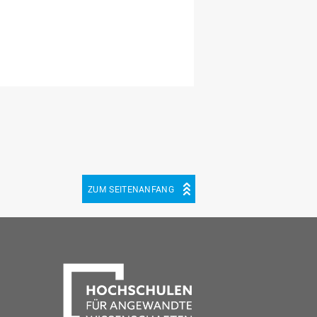
ZUM SEITENANFANG
be
cebook