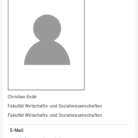
Fakultät
Ingenieurwissenschaften
und Informatik
Fakultät Management,
Kultur und Technik
Fakultät Wirtschafts- und
Sozialwissenschaften
Finanzen
Forschung, Kooperation,
Drittmittel
Gebäude und Technik
Gesellschaftliches
Christian Ende
Engagement
Fakultät Wirtschafts- und Sozialwissenschaften
Gleichstellungsbüro
Fakultät Wirtschafts- und Sozialwissenschaften
Hochschulleitung
E-Mail
Hochschulplanung/-
strategie