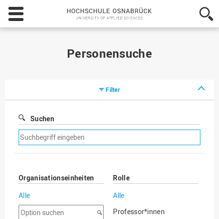
Hochschule
Osnabrück
-
University
of
Personensuche
Applied
Sciences
Filter
Suchen
Suchfilter
entfernen
Organisationseinheiten
Rolle
Alle
Alle
Option
Professor*innen