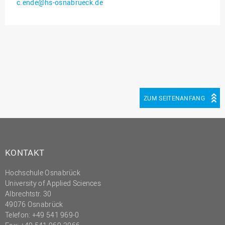
c.ende@hs-osnabrueck.de
Innenrevision
Institut für Musik
IT Service Center
Kommunikation und
Marketing
LearningCenter
ZUM SEITENANFANG
Nachhaltigkeit
Personal
Personalentwicklung
KONTAKT
Personalrat
Hochschule Osnabrück
Präsidialbüro
University of Applied Sciences
Professional School
Albrechtstr. 30
49076 Osnabrück
Projekte des Präsidiums
Telefon: +49 541 969-0
Projektmanagement Office