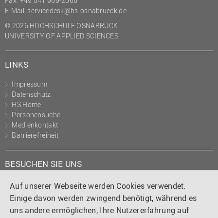
Fax: +49 541 969-2066
(PMO)
E-Mail:
servicedesk@hs-osnabrueck.de
Prozessmanagement
© 2026 HOCHSCHULE OSNABRÜCK
UNIVERSITY OF APPLIED SCIENCES
Recht
Science to Business GmbH
LINKS
Studierendensekretariat
Impressum
Studium und Lehre
Datenschutz
HS Home
Transfer- und
Personensuche
Innovationsmanagement
Medienkontakt
Barrierefreiheit
BESUCHEN SIE UNS
Instagram
Tiktok
LinkedIn
YouTube
Facebook
Auf unserer Webseite werden Cookies verwendet.
Einige davon werden zwingend benötigt, während es
uns andere ermöglichen, Ihre Nutzererfahrung auf