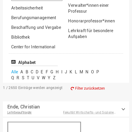
suchen
Verwalter*innen einer
Arbeitssicherheit
Professur
Berufungsmanagement
Honorarprofessor*innen
Beschaffung und Vergabe
Lehrkraft für besondere
Aufgaben
Bibliothek
Mitarbeiter*innen
Center for International
Mobility
Lehrbeauftragte
Center for International
Alphabet
Gastwissenschaftler*innen
Students
Alle
A
B
C
D
E
F
G
H
I
J
K
L
M
N
O
P
Professor*innen im
Q
R
S
T
U
V
W
Y
Z
Chancengerechtigkeit
Ruhestand
eLearning Competence
1 / 2650
Einträge werden angezeigt
Filter zurücksetzen
Center
EU-Büro
Ende, Christian
Lehrbeauftragte
Fakultät Wirtschafts- und Sozialwissenschaften
Fakultät
Agrarwissenschaften und
Landschaftsarchitektur