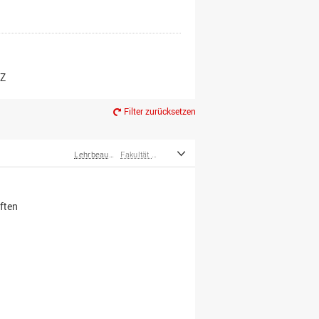
er*innen
m Ruhestand
Z
Filter zurücksetzen
Lehrbeauftragte
Fakultät Wirtschafts- und Sozialwissenschaften
ften