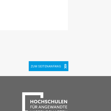
ZUM SEITENANFANG
be
cebook