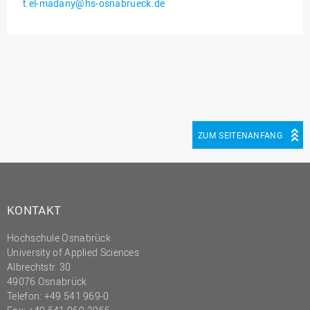
t.el-madany@hs-osnabrueck.de
Innenrevision
Institut für Musik
IT Service Center
Kommunikation und
Marketing
LearningCenter
ZUM SEITENANFANG
Nachhaltigkeit
Personal
Personalentwicklung
KONTAKT
Personalrat
Hochschule Osnabrück
Präsidialbüro
University of Applied Sciences
Professional School
Albrechtstr. 30
49076 Osnabrück
Projekte des Präsidiums
Telefon: +49 541 969-0
Projektmanagement Office