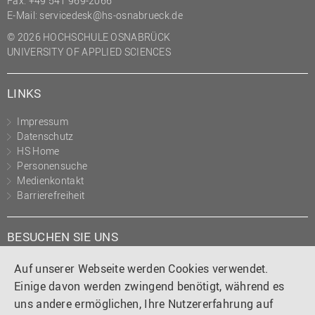
Fax: +49 541 969-2066
(PMO)
E-Mail:
servicedesk@hs-osnabrueck.de
Prozessmanagement
© 2026 HOCHSCHULE OSNABRÜCK
UNIVERSITY OF APPLIED SCIENCES
Recht
Science to Business GmbH
LINKS
Studierendensekretariat
Impressum
Studium und Lehre
Datenschutz
HS Home
Transfer- und
Personensuche
Innovationsmanagement
Medienkontakt
Barrierefreiheit
BESUCHEN SIE UNS
Instagram
Tiktok
LinkedIn
YouTube
Facebook
Auf unserer Webseite werden Cookies verwendet.
Einige davon werden zwingend benötigt, während es
uns andere ermöglichen, Ihre Nutzererfahrung auf