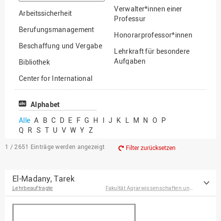
suchen
Verwalter*innen einer
Arbeitssicherheit
Professur
Berufungsmanagement
Honorarprofessor*innen
Beschaffung und Vergabe
Lehrkraft für besondere
Aufgaben
Bibliothek
Mitarbeiter*innen
Center for International
Mobility
Lehrbeauftragte
Center for International
Alphabet
Gastwissenschaftler*innen
Students
Alle
A
B
C
D
E
F
G
H
I
J
K
L
M
N
O
P
Professor*innen im
Q
R
S
T
U
V
W
Y
Z
Chancengerechtigkeit
Ruhestand
eLearning Competence
1 / 2651
Einträge werden angezeigt
Filter zurücksetzen
Center
EU-Büro
El-Madany, Tarek
Lehrbeauftragte
Fakultät Agrarwissenschaften und Landschaftsarchitektur
Fakultät
Agrarwissenschaften und
Landschaftsarchitektur