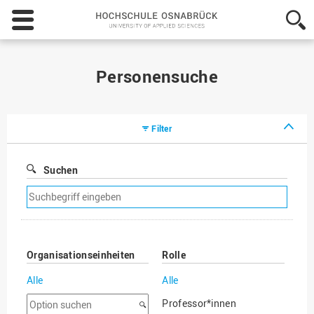
Hochschule
Osnabrück
-
University
of
Personensuche
Applied
Sciences
Filter
Suchen
Suchfilter
entfernen
Organisationseinheiten
Rolle
Alle
Alle
Option
Professor*innen