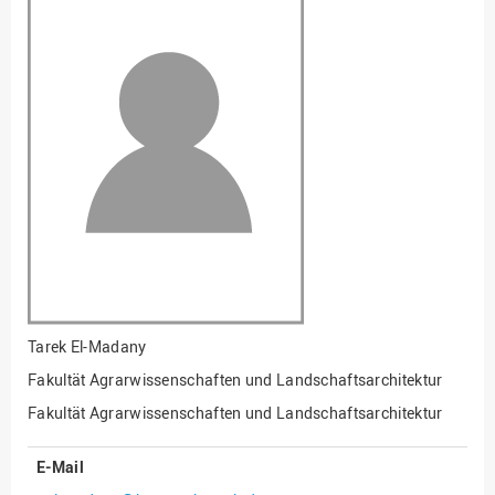
Fakultät
Ingenieurwissenschaften
und Informatik
Fakultät Management,
Kultur und Technik
Fakultät Wirtschafts- und
Sozialwissenschaften
Finanzen
Forschung, Kooperation,
Drittmittel
Gebäude und Technik
Gesellschaftliches
Tarek El-Madany
Engagement
Fakultät Agrarwissenschaften und Landschaftsarchitektur
Gleichstellungsbüro
Fakultät Agrarwissenschaften und Landschaftsarchitektur
Hochschulleitung
E-Mail
Hochschulplanung/-
strategie