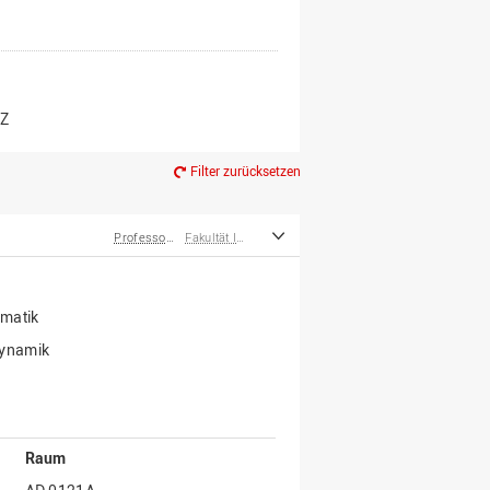
er*innen
m Ruhestand
Z
Filter zurücksetzen
Professor*innen
Fakultät Ingenieurwissenschaften und Informatik
rmatik
dynamik
Raum