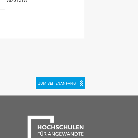
AD 0121A
ZUM SEITENANFANG
be
cebook