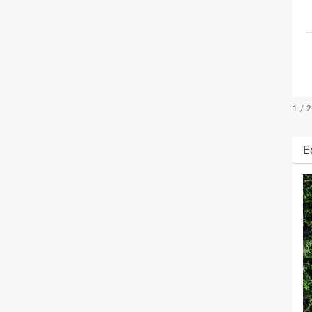
1 / 
E