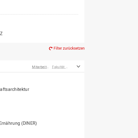
er*innen
m Ruhestand
Z
Filter zurücksetzen
Mitarbeiter*innen
Fakultät Agrarwissenschaften und Landschaftsarchitektur
ftsarchitektur
e Ernährung (DINER)