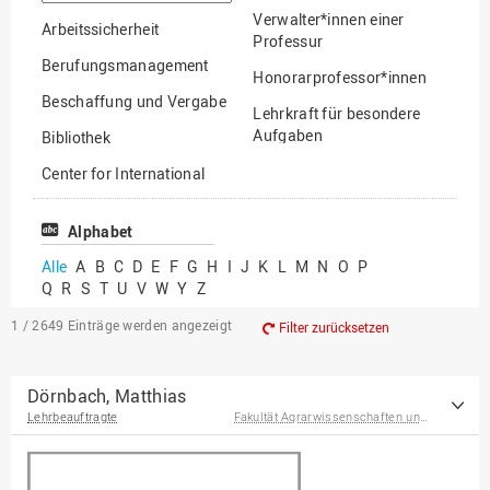
suchen
Verwalter*innen einer
Arbeitssicherheit
Professur
Berufungsmanagement
Honorarprofessor*innen
Beschaffung und Vergabe
Lehrkraft für besondere
Aufgaben
Bibliothek
Mitarbeiter*innen
Center for International
Mobility
Lehrbeauftragte
Center for International
Alphabet
Gastwissenschaftler*innen
Students
Alle
A
B
C
D
E
F
G
H
I
J
K
L
M
N
O
P
Professor*innen im
Q
R
S
T
U
V
W
Y
Z
Chancengerechtigkeit
Ruhestand
eLearning Competence
1 / 2649
Einträge werden angezeigt
Filter zurücksetzen
Center
EU-Büro
Dörnbach, Matthias
Lehrbeauftragte
Fakultät Agrarwissenschaften und Landschaftsarchitektur
Fakultät
Agrarwissenschaften und
Landschaftsarchitektur