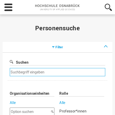
Hochschule
Osnabrück
-
University
of
Personensuche
Applied
Sciences
Filter
Suchen
Suchfilter
entfernen
Organisationseinheiten
Rolle
Alle
Alle
Option
Professor*innen