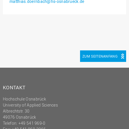
matthias.doernbach@hs-osnabrueck.de
Innenrevision
Institut für Musik
IT Service Center
Kommunikation und
Marketing
LearningCenter
ZUM SEITENANFANG
Nachhaltigkeit
Personal
Personalentwicklung
KONTAKT
Personalrat
Hochschule Osnabrück
Präsidialbüro
University of Applied Sciences
Professional School
Albrechtstr. 30
49076 Osnabrück
Projekte des Präsidiums
Telefon: +49 541 969-0
Projektmanagement Office