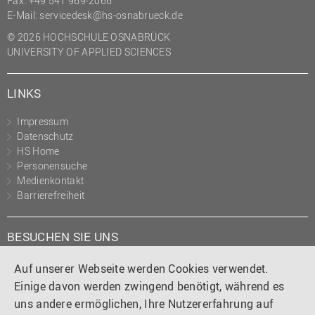
Fax: +49 541 969-2066
(PMO)
E-Mail:
servicedesk@hs-osnabrueck.de
Prozessmanagement
© 2026 HOCHSCHULE OSNABRÜCK
UNIVERSITY OF APPLIED SCIENCES
Recht
Science to Business GmbH
LINKS
Studierendensekretariat
Impressum
Studium und Lehre
Datenschutz
HS Home
Transfer- und
Personensuche
Innovationsmanagement
Medienkontakt
Barrierefreiheit
BESUCHEN SIE UNS
Instagram
Tiktok
LinkedIn
YouTube
Facebook
Auf unserer Webseite werden Cookies verwendet.
Einige davon werden zwingend benötigt, während es
uns andere ermöglichen, Ihre Nutzererfahrung auf