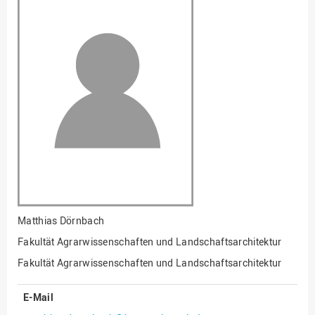
Fakultät
Ingenieurwissenschaften
und Informatik
Fakultät Management,
Kultur und Technik
Fakultät Wirtschafts- und
Sozialwissenschaften
Finanzen
Forschung, Kooperation,
Drittmittel
Gebäude und Technik
Gesellschaftliches
Matthias Dörnbach
Engagement
Fakultät Agrarwissenschaften und Landschaftsarchitektur
Gleichstellungsbüro
Fakultät Agrarwissenschaften und Landschaftsarchitektur
Hochschulleitung
E-Mail
Hochschulplanung/-
strategie