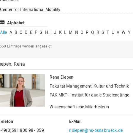
Lehrbeauftragte
Center for International Mobility
Gastwissenschaftl
Center for International Students
Alphabet
Professor*innen i
Chancengerechtigkeit
Alle
A
B
C
D
E
F
G
H
I
J
K
L
M
N
O
P
Q
R
S
T
U
V
W
Y
eLearning Competence Center
2650
Einträge werden angezeigt
EU-Büro
Fakultät Agrarwissenschaften und
iepen, Rena
Landschaftsarchitektur
Fakultät Ingenieurwissenschaften und
Rena Diepen
Informatik
Fakultät Management, Kultur und Technik
Fakultät Management, Kultur und Technik
FAK MKT - Institut für duale Studiengänge
Fakultät Wirtschafts- und Sozialwissenschaften
Wissenschaftliche Mitarbeiterin
Finanzen
Forschung, Kooperation, Drittmittel
Telefon
E-Mail
Gebäude und Technik
+49(0)591 800 98 - 359
r.diepen@hs-osnabrueck.de