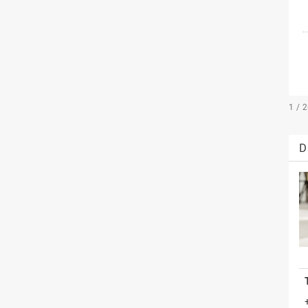
1 / 
D