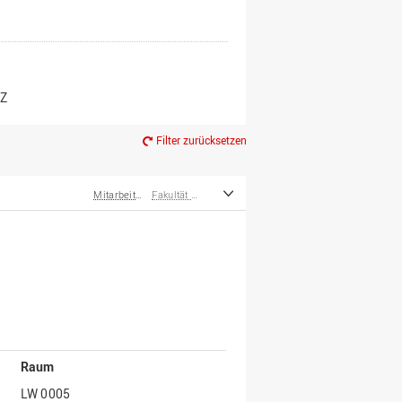
er*innen
m Ruhestand
Z
Filter zurücksetzen
Mitarbeiter*innen
Fakultät Management, Kultur und Technik
Raum
LW 0005