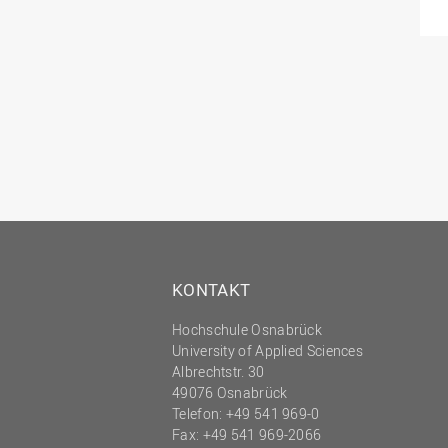
KONTAKT
Hochschule Osnabrück
University of Applied Sciences
Albrechtstr. 30
49076 Osnabrück
Telefon: +49 541 969-0
Fax: +49 541 969-2066