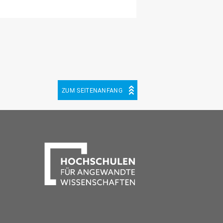
ZUM SEITENANFANG
be
cebook