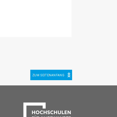
ZUM SEITENANFANG
be
cebook