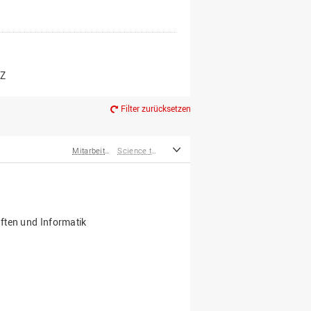
er*innen
m Ruhestand
Z
Filter zurücksetzen
Mitarbeiter*innen
Science to Business GmbH
ften und Informatik