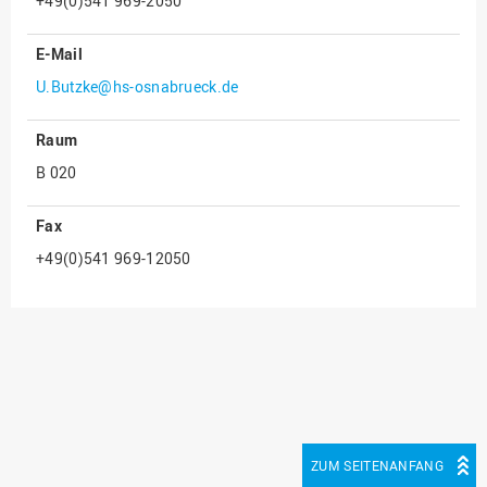
+49(0)541 969-2050
Innenrevision
E-Mail
Institut für Musik
U.Butzke@hs-osnabrueck.de
IT Service Center
Raum
Kommunikation und
Marketing
B 020
LearningCenter
Fax
Nachhaltigkeit
+49(0)541 969-12050
Personal
Personalentwicklung
Personalrat
Präsidialbüro
Professional School
Projekte des Präsidiums
ZUM SEITENANFANG
Projektmanagement Office