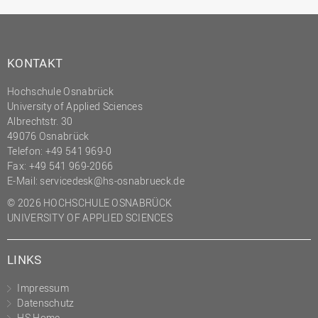
(PMO)
Prozessmanagement
Recht
KONTAKT
Science to Business GmbH
Hochschule Osnabrück
University of Applied Sciences
Studierendensekretariat
Albrechtstr. 30
Studium und Lehre
49076 Osnabrück
Telefon: +49 541 969-0
Transfer- und
Fax: +49 541 969-2066
Innovationsmanagement
E-Mail:
servicedesk@hs-osnabrueck.de
© 2026 HOCHSCHULE OSNABRÜCK
UNIVERSITY OF APPLIED SCIENCES
LINKS
Impressum
Datenschutz
HS Home