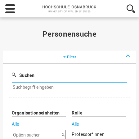
Hochschule
Osnabrück
-
University
of
Personensuche
Applied
Sciences
Filter
Suchen
Suchfilter
entfernen
Organisationseinheiten
Rolle
Alle
Alle
Option
Professor*innen