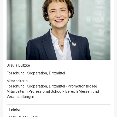
Fakultät
Ingenieurwissenschaften
und Informatik
Fakultät Management,
Kultur und Technik
Fakultät Wirtschafts- und
Sozialwissenschaften
Finanzen
Forschung, Kooperation,
Drittmittel
Ursula Butzke
Gebäude und Technik
Forschung, Kooperation, Drittmittel
Gesellschaftliches
Mitarbeiterin
Engagement
Forschung, Kooperation, Drittmittel - Promotionskolleg
Mitarbeiterin Professional School - Bereich Messen und
Gleichstellungsbüro
Veranstaltungen
Hochschulleitung
Telefon
Hochschulplanung/-
strategie