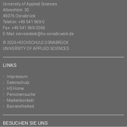
University of Applied Sciences
(PMO)
Albrechtstr. 30
Prozessmanagement
49076 Osnabrück
Telefon: +49 541 969-0
Recht
Fax: +49 541 969-2066
Science to Business GmbH
E-Mail:
servicedesk@hs-osnabrueck.de
© 2026 HOCHSCHULE OSNABRÜCK
Studierendensekretariat
UNIVERSITY OF APPLIED SCIENCES
Studium und Lehre
Transfer- und
LINKS
Innovationsmanagement
Impressum
Datenschutz
HS Home
Personensuche
Medienkontakt
Barrierefreiheit
BESUCHEN SIE UNS