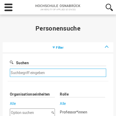
Hochschule
Osnabrück
-
University
of
Personensuche
Applied
Sciences
Filter
Suchen
Suchfilter
entfernen
Organisationseinheiten
Rolle
Alle
Alle
Option
Professor*innen