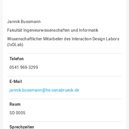
Fakultät
Ingenieurwissenschaften
und Informatik
Jannik Bussmann
Fakultät Management,
Kultur und Technik
Fakultät Ingenieurwissenschaften und Informatik
Wissenschaftlicher Mitarbeiter des Interaction Design Labors
Fakultät Wirtschafts- und
(IxDLab)
Sozialwissenschaften
Finanzen
Telefon
Forschung, Kooperation,
0541 969-3299
Drittmittel
Gebäude und Technik
E-Mail
Gesellschaftliches
jannik.bussmann@hs-osnabrueck.de
Engagement
Gleichstellungsbüro
Raum
SD 0005
Hochschulleitung
Hochschulplanung/-
Sprechzeiten
strategie