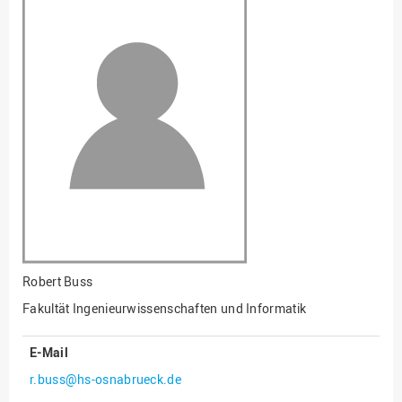
Fakultät
Ingenieurwissenschaften
und Informatik
Fakultät Management,
Kultur und Technik
Fakultät Wirtschafts- und
Sozialwissenschaften
Finanzen
Forschung, Kooperation,
Drittmittel
Gebäude und Technik
Gesellschaftliches
Robert Buss
Engagement
Fakultät Ingenieurwissenschaften und Informatik
Gleichstellungsbüro
E-Mail
Hochschulleitung
r.buss@hs-osnabrueck.de
Hochschulplanung/-
strategie