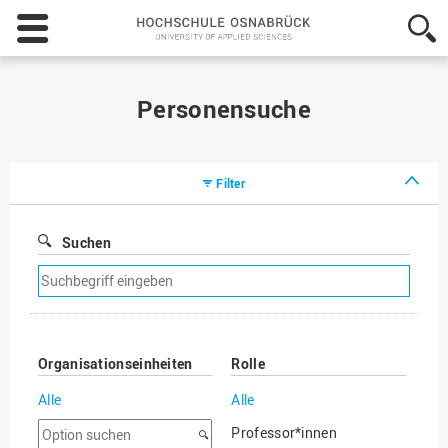
Hochschule
Osnabrück
-
University
of
Personensuche
Applied
Sciences
Filter
Suchen
Suchfilter
entfernen
Organisationseinheiten
Rolle
Alle
Alle
Option
Professor*innen