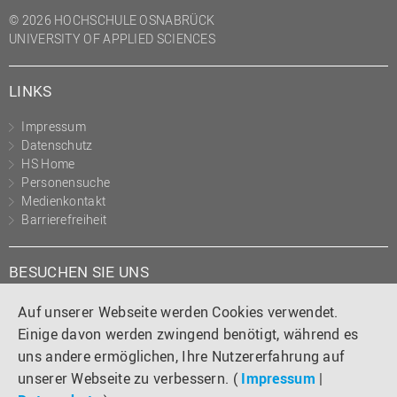
(PMO)
© 2026 HOCHSCHULE OSNABRÜCK
UNIVERSITY OF APPLIED SCIENCES
Prozessmanagement
Recht
LINKS
Science to Business GmbH
Impressum
Studierendensekretariat
Datenschutz
Studium und Lehre
HS Home
Personensuche
Transfer- und
Medienkontakt
Innovationsmanagement
Barrierefreiheit
BESUCHEN SIE UNS
Instagram
Tiktok
LinkedIn
YouTube
Facebook
Auf unserer Webseite werden Cookies verwendet.
Einige davon werden zwingend benötigt, während es
uns andere ermöglichen, Ihre Nutzererfahrung auf
unserer Webseite zu verbessern. (
Impressum
|