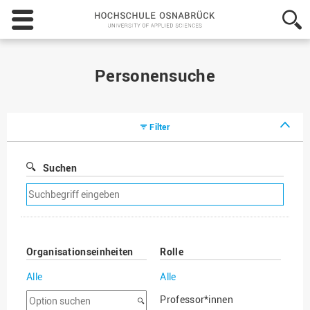
Hochschule
Osnabrück
-
University
of
Personensuche
Applied
Sciences
Filter
Suchen
Suchfilter
entfernen
Organisationseinheiten
Rolle
Alle
Alle
Option
Professor*innen