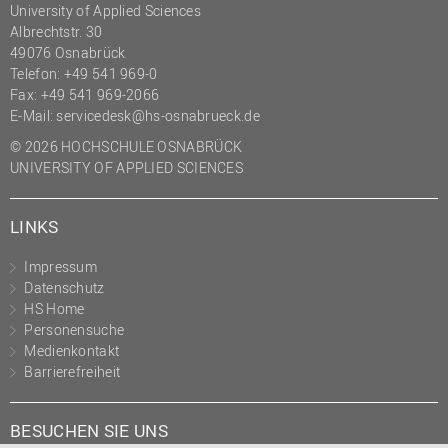
University of Applied Sciences
(PMO)
Albrechtstr. 30
Prozessmanagement
49076 Osnabrück
Telefon: +49 541 969-0
Recht
Fax: +49 541 969-2066
E-Mail:
servicedesk@hs-osnabrueck.de
Science to Business GmbH
© 2026 HOCHSCHULE OSNABRÜCK
Studierendensekretariat
UNIVERSITY OF APPLIED SCIENCES
Studium und Lehre
Transfer- und
LINKS
Innovationsmanagement
Impressum
Datenschutz
HS Home
Personensuche
Medienkontakt
Barrierefreiheit
BESUCHEN SIE UNS