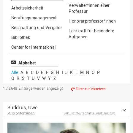
suchen
Verwalter*innen einer
Arbeitssicherheit
Professur
Berufungsmanagement
Honorarprofessor*innen
Beschaffung und Vergabe
Lehrkraft für besondere
Aufgaben
Bibliothek
Mitarbeiter*innen
Center for International
Mobility
Lehrbeauftragte
Center for International
Alphabet
Gastwissenschaftler*innen
Students
Alle
A
B
C
D
E
F
G
H
I
J
K
L
M
N
O
P
Professor*innen im
Q
R
S
T
U
V
W
Y
Z
Chancengerechtigkeit
Ruhestand
eLearning Competence
1 / 2649
Einträge werden angezeigt
Filter zurücksetzen
Center
EU-Büro
Buddrus, Uwe
Mitarbeiter*innen
Fakultät Wirtschafts- und Sozialwissenschaften
Fakultät
Agrarwissenschaften und
Landschaftsarchitektur