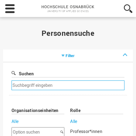
Hochschule
Osnabrück
-
University
of
Personensuche
Applied
Sciences
Filter
Suchen
Suchfilter
entfernen
Organisationseinheiten
Rolle
Alle
Alle
Option
Professor*innen