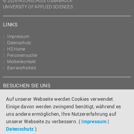
© 2026 HOCHSCHULE OSNABRÜCK
(PMO)
UNIVERSITY OF APPLIED SCIENCES
Prozessmanagement
LINKS
Recht
Science to Business GmbH
Impressum
Datenschutz
Studierendensekretariat
HS Home
Studium und Lehre
Personensuche
Medienkontakt
Transfer- und
Barrierefreiheit
Innovationsmanagement
BESUCHEN SIE UNS
Instagram
Tiktok
LinkedIn
YouTube
Facebook
Auf unserer Webseite werden Cookies verwendet.
Einige davon werden zwingend benötigt, während es
uns andere ermöglichen, Ihre Nutzererfahrung auf
unserer Webseite zu verbessern. (
Impressum
|
Datenschutz
)