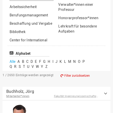
suchen
Verwalter*innen einer
Arbeitssicherheit
Professur
Berufungsmanagement
Honorarprofessor*innen
Beschaffung und Vergabe
Lehrkraft für besondere
Aufgaben
Bibliothek
Mitarbeiter*innen
Center for International
Mobility
Lehrbeauftragte
Center for International
Alphabet
Gastwissenschaftler*innen
Students
Alle
A
B
C
D
E
F
G
H
I
J
K
L
M
N
O
P
Professor*innen im
Q
R
S
T
U
V
W
Y
Z
Chancengerechtigkeit
Ruhestand
eLearning Competence
1 / 2650
Einträge werden angezeigt
Filter zurücksetzen
Center
EU-Büro
Buchholz, Jörg
Mitarbeiter*innen
Fakultät Ingenieurwissenschaften und Informatik
Fakultät
Agrarwissenschaften und
Landschaftsarchitektur