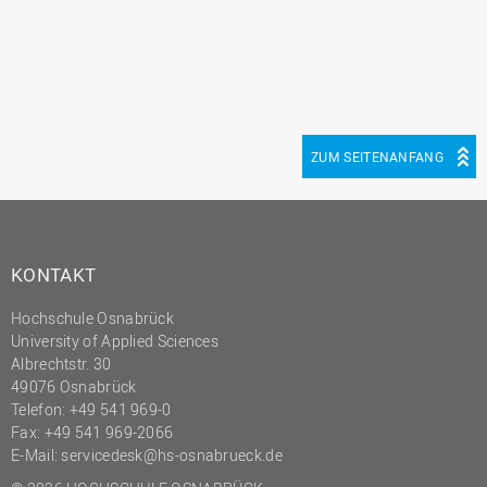
Innenrevision
Institut für Musik
IT Service Center
Kommunikation und
ZUM SEITENANFANG
Marketing
LearningCenter
Nachhaltigkeit
Personal
KONTAKT
Personalentwicklung
Hochschule Osnabrück
University of Applied Sciences
Personalrat
Albrechtstr. 30
Präsidialbüro
49076 Osnabrück
Telefon: +49 541 969-0
Professional School
Fax: +49 541 969-2066
Projekte des Präsidiums
E-Mail:
servicedesk@hs-osnabrueck.de
Projektmanagement Office