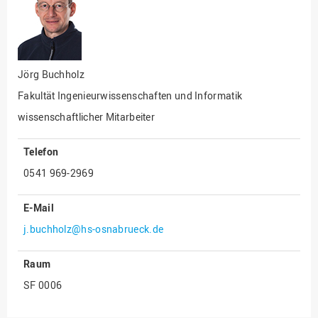
Fakultät
Ingenieurwissenschaften
und Informatik
Fakultät Management,
Kultur und Technik
Jörg Buchholz
Fakultät Ingenieurwissenschaften und Informatik
Fakultät Wirtschafts- und
Sozialwissenschaften
wissenschaftlicher Mitarbeiter
Finanzen
Telefon
Forschung, Kooperation,
Drittmittel
0541 969-2969
Gebäude und Technik
E-Mail
Gesellschaftliches
j.buchholz@hs-osnabrueck.de
Engagement
Gleichstellungsbüro
Raum
Hochschulleitung
SF 0006
Hochschulplanung/-
strategie