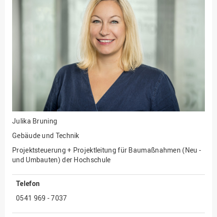
Fakultät
Ingenieurwissenschaften
und Informatik
Fakultät Management,
Kultur und Technik
Fakultät Wirtschafts- und
Sozialwissenschaften
Finanzen
Forschung, Kooperation,
Drittmittel
Julika Bruning
Gebäude und Technik
Gebäude und Technik
Gesellschaftliches
Projektsteuerung + Projektleitung für Baumaßnahmen (Neu -
Engagement
und Umbauten) der Hochschule
Gleichstellungsbüro
Telefon
Hochschulleitung
0541 969 - 7037
Hochschulplanung/-
strategie