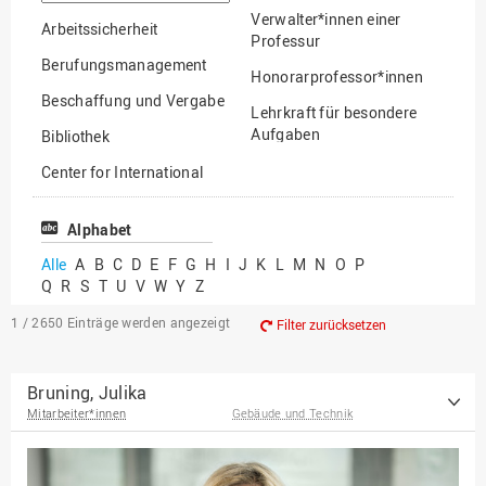
suchen
Verwalter*innen einer
Arbeitssicherheit
Professur
Berufungsmanagement
Honorarprofessor*innen
Beschaffung und Vergabe
Lehrkraft für besondere
Aufgaben
Bibliothek
Mitarbeiter*innen
Center for International
Mobility
Lehrbeauftragte
Center for International
Alphabet
Gastwissenschaftler*innen
Students
Alle
A
B
C
D
E
F
G
H
I
J
K
L
M
N
O
P
Professor*innen im
Q
R
S
T
U
V
W
Y
Z
Chancengerechtigkeit
Ruhestand
eLearning Competence
1 / 2650
Einträge werden angezeigt
Filter zurücksetzen
Center
EU-Büro
Bruning, Julika
Mitarbeiter*innen
Gebäude und Technik
Fakultät
Agrarwissenschaften und
Landschaftsarchitektur