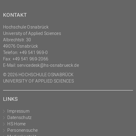
(PMO)
KONTAKT
Prozessmanagement
Recht
Hochschule Osnabrück
University of Applied Sciences
Science to Business GmbH
Albrechtstr. 30
Studierendensekretariat
49076 Osnabrück
Telefon: +49 541 969-0
Studium und Lehre
Fax: +49 541 969-2066
E-Mail:
servicedesk@hs-osnabrueck.de
Transfer- und
Innovationsmanagement
© 2026 HOCHSCHULE OSNABRÜCK
UNIVERSITY OF APPLIED SCIENCES
LINKS
Impressum
Datenschutz
HS Home
Personensuche