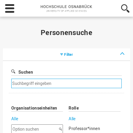
Hochschule
Osnabrück
-
University
of
Personensuche
Applied
Sciences
Filter
Suchen
Suchfilter
entfernen
Organisationseinheiten
Rolle
Alle
Alle
Option
Professor*innen