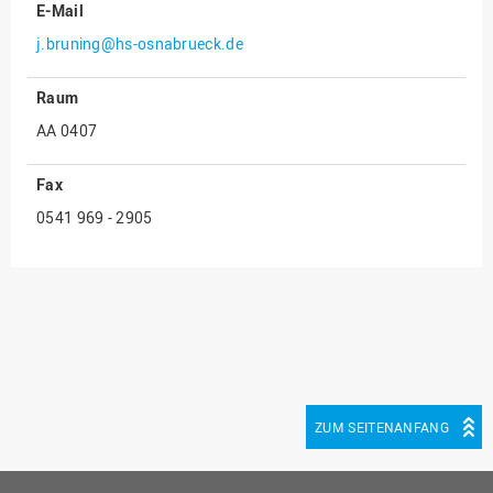
E-Mail
Innenrevision
j.bruning@hs-osnabrueck.de
Institut für Musik
Raum
IT Service Center
AA 0407
Kommunikation und
Marketing
Fax
LearningCenter
0541 969 - 2905
Nachhaltigkeit
Personal
Personalentwicklung
Personalrat
Präsidialbüro
Professional School
ZUM SEITENANFANG
Projekte des Präsidiums
Projektmanagement Office