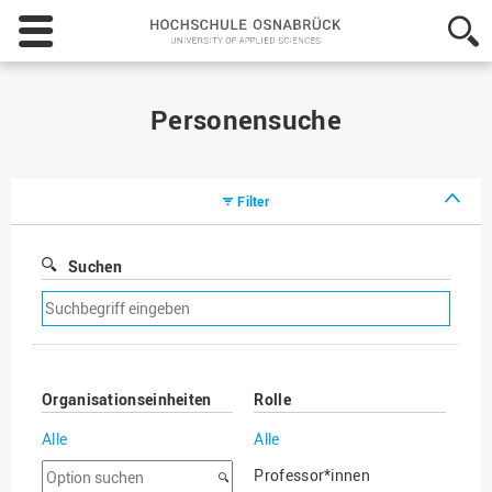
Hochschule
Osnabrück
-
University
of
Personensuche
Applied
Sciences
Filter
Suchen
Suchfilter
entfernen
Organisationseinheiten
Rolle
Alle
Alle
Option
Professor*innen