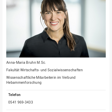
Fakultät
Ingenieurwissenschaften
und Informatik
Fakultät Management,
Kultur und Technik
Fakultät Wirtschafts- und
Sozialwissenschaften
Finanzen
Forschung, Kooperation,
Drittmittel
Anna-Maria Bruhn
M.Sc.
Gebäude und Technik
Fakultät Wirtschafts- und Sozialwissenschaften
Gesellschaftliches
Wissenschaftliche Mitarbeiterin im Verbund
Engagement
Hebammenforschung
Gleichstellungsbüro
Telefon
Hochschulleitung
0541 969-3433
Hochschulplanung/-
strategie