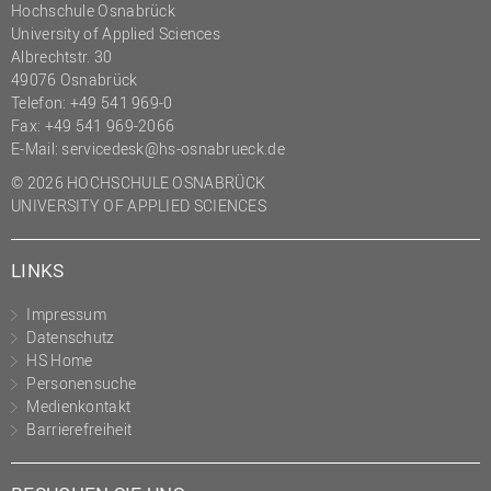
Hochschule Osnabrück
(PMO)
University of Applied Sciences
Prozessmanagement
Albrechtstr. 30
49076 Osnabrück
Recht
Telefon: +49 541 969-0
Fax: +49 541 969-2066
Science to Business GmbH
E-Mail:
servicedesk@hs-osnabrueck.de
Studierendensekretariat
© 2026 HOCHSCHULE OSNABRÜCK
Studium und Lehre
UNIVERSITY OF APPLIED SCIENCES
Transfer- und
Innovationsmanagement
LINKS
Impressum
Datenschutz
HS Home
Personensuche
Medienkontakt
Barrierefreiheit