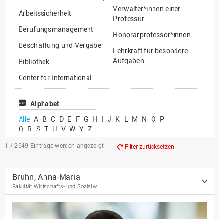
suchen
Verwalter*innen einer
Arbeitssicherheit
Professur
Berufungsmanagement
Honorarprofessor*innen
Beschaffung und Vergabe
Lehrkraft für besondere
Aufgaben
Bibliothek
Mitarbeiter*innen
Center for International
Mobility
Lehrbeauftragte
Center for International
Alphabet
Gastwissenschaftler*innen
Students
Alle
A
B
C
D
E
F
G
H
I
J
K
L
M
N
O
P
Professor*innen im
Q
R
S
T
U
V
W
Y
Z
Chancengerechtigkeit
Ruhestand
eLearning Competence
1 / 2649
Einträge werden angezeigt
Filter zurücksetzen
Center
EU-Büro
Bruhn, Anna-Maria
Fakultät Wirtschafts- und Sozialwissenschaften
Fakultät
Agrarwissenschaften und
Landschaftsarchitektur