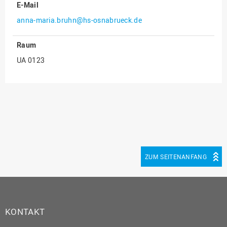
E-Mail
Innenrevision
anna-maria.bruhn@hs-osnabrueck.de
Institut für Musik
Raum
IT Service Center
UA 0123
Kommunikation und
Marketing
LearningCenter
Nachhaltigkeit
Personal
Personalentwicklung
ZUM SEITENANFANG
Personalrat
Präsidialbüro
Professional School
Projekte des Präsidiums
KONTAKT
Projektmanagement Office