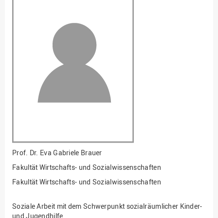
Fakultät
Ingenieurwissenschaften
und Informatik
Fakultät Management,
Kultur und Technik
Fakultät Wirtschafts- und
Sozialwissenschaften
Finanzen
Forschung, Kooperation,
Drittmittel
Gebäude und Technik
Gesellschaftliches
Prof. Dr.
Eva Gabriele Brauer
Engagement
Fakultät Wirtschafts- und Sozialwissenschaften
Gleichstellungsbüro
Fakultät Wirtschafts- und Sozialwissenschaften
Hochschulleitung
Soziale Arbeit mit dem Schwerpunkt sozialräumlicher Kinder-
Hochschulplanung/-
und Jugendhilfe
strategie