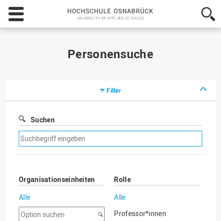
Hochschule
Osnabrück
-
University
of
Personensuche
Applied
Sciences
Filter
Suchen
Suchfilter
entfernen
Organisationseinheiten
Rolle
Alle
Alle
Option
Professor*innen