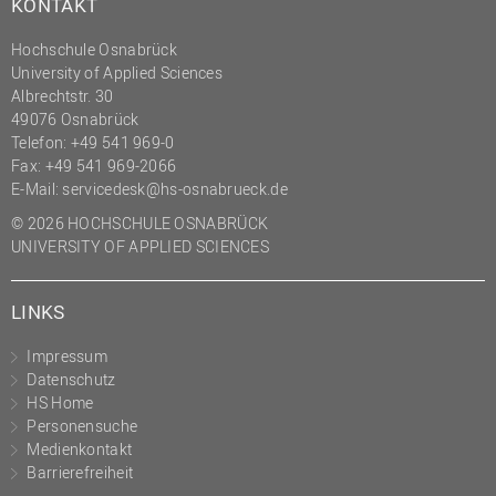
KONTAKT
(PMO)
Hochschule Osnabrück
Prozessmanagement
University of Applied Sciences
Recht
Albrechtstr. 30
49076 Osnabrück
Science to Business GmbH
Telefon: +49 541 969-0
Fax: +49 541 969-2066
Studierendensekretariat
E-Mail:
servicedesk@hs-osnabrueck.de
Studium und Lehre
© 2026 HOCHSCHULE OSNABRÜCK
Transfer- und
UNIVERSITY OF APPLIED SCIENCES
Innovationsmanagement
LINKS
Impressum
Datenschutz
HS Home
Personensuche
Medienkontakt
Barrierefreiheit