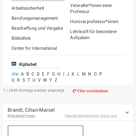
suchen
Verwalter*innen einer
Arbeitssicherheit
Professur
Berufungsmanagement
Honorarprofessor*innen
Beschaffung und Vergabe
Lehrkraft für besondere
Aufgaben
Bibliothek
Mitarbeiter*innen
Center for International
Mobility
Lehrbeauftragte
Center for International
Alphabet
Gastwissenschaftler*innen
Students
Alle
A
B
C
D
E
F
G
H
I
J
K
L
M
N
O
P
Professor*innen im
Q
R
S
T
U
V
W
Y
Z
Chancengerechtigkeit
Ruhestand
eLearning Competence
1 / 2649
Einträge werden angezeigt
Filter zurücksetzen
Center
EU-Büro
Brandt, Cihan-Marcel
Mitarbeiter*innen
Fakultät Management, Kultur und Technik
Fakultät
Agrarwissenschaften und
Landschaftsarchitektur