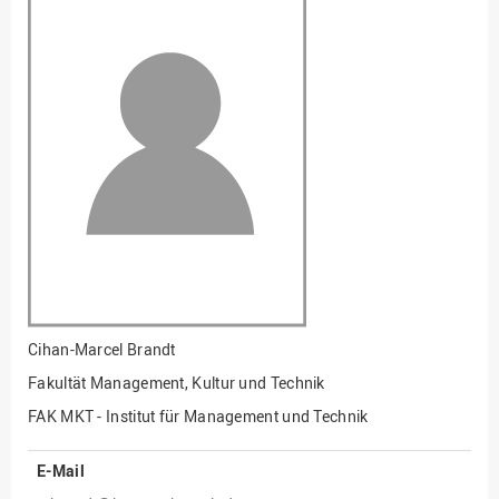
Fakultät
Ingenieurwissenschaften
und Informatik
Fakultät Management,
Kultur und Technik
Fakultät Wirtschafts- und
Sozialwissenschaften
Finanzen
Forschung, Kooperation,
Drittmittel
Gebäude und Technik
Gesellschaftliches
Cihan-Marcel Brandt
Engagement
Fakultät Management, Kultur und Technik
Gleichstellungsbüro
FAK MKT - Institut für Management und Technik
Hochschulleitung
E-Mail
Hochschulplanung/-
strategie