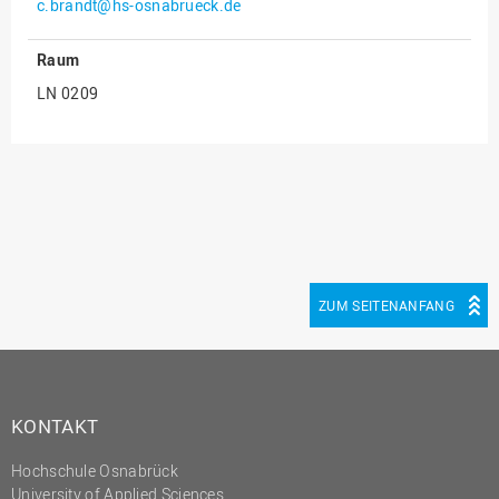
c.brandt@hs-osnabrueck.de
Innenrevision
Raum
Institut für Musik
LN 0209
IT Service Center
Kommunikation und
Marketing
LearningCenter
Nachhaltigkeit
Personal
ZUM SEITENANFANG
Personalentwicklung
Personalrat
Präsidialbüro
KONTAKT
Professional School
Projekte des Präsidiums
Hochschule Osnabrück
University of Applied Sciences
Projektmanagement Office