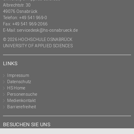
Albrechtstr. 30
(PMO)
49076 Osnabrück
Prozessmanagement
Telefon: +49 541 969-0
Fax: +49 541 969-2066
Recht
E-Mail:
servicedesk@hs-osnabrueck.de
Science to Business GmbH
© 2026 HOCHSCHULE OSNABRÜCK
Studierendensekretariat
UNIVERSITY OF APPLIED SCIENCES
Studium und Lehre
LINKS
Transfer- und
Innovationsmanagement
Impressum
Datenschutz
HS Home
Personensuche
Medienkontakt
Barrierefreiheit
BESUCHEN SIE UNS