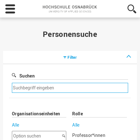
Hochschule
Osnabrück
-
University
of
Personensuche
Applied
Sciences
Filter
Suchen
Suchfilter
entfernen
Organisationseinheiten
Rolle
Alle
Alle
Option
Professor*innen