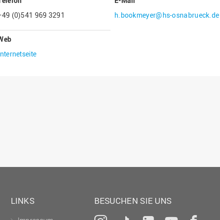
Telefon
E-Mail
Gesellschaftliches Engagement
+49 (0)541 969 3291
h.bookmeyer@hs-osnabrueck.de
Gleichstellungsbüro
Web
Hochschulleitung
Internetseite
Hochschulplanung/-strategie
Innenrevision
Institut für Musik
IT Service Center
Kommunikation und Marketing
LearningCenter
Nachhaltigkeit
Personal
Personalentwicklung
LINKS
BESUCHEN SIE UNS
Personalrat