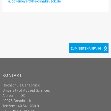
a.bokemeyer@hs-osnabrueck.de
Innenrevision
Institut für Musik
IT Service Center
Kommunikation und
Marketing
LearningCenter
ZUM SEITENANFANG
Nachhaltigkeit
Personal
Personalentwicklung
KONTAKT
Personalrat
Hochschule Osnabrück
Präsidialbüro
University of Applied Sciences
Professional School
Albrechtstr. 30
49076 Osnabrück
Projekte des Präsidiums
Telefon: +49 541 969-0
Projektmanagement Office