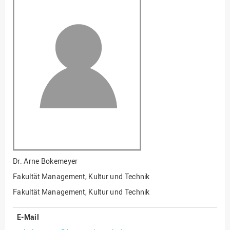
Fakultät
Ingenieurwissenschaften
und Informatik
Fakultät Management,
Kultur und Technik
Fakultät Wirtschafts- und
Sozialwissenschaften
Finanzen
Forschung, Kooperation,
Drittmittel
Gebäude und Technik
Gesellschaftliches
Dr.
Arne Bokemeyer
Engagement
Fakultät Management, Kultur und Technik
Gleichstellungsbüro
Fakultät Management, Kultur und Technik
Hochschulleitung
E-Mail
Hochschulplanung/-
strategie