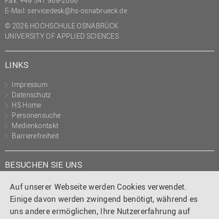
Fax: +49 541 969-2066
(PMO)
E-Mail:
servicedesk@hs-osnabrueck.de
Prozessmanagement
© 2026 HOCHSCHULE OSNABRÜCK
UNIVERSITY OF APPLIED SCIENCES
Recht
Science to Business GmbH
LINKS
Studierendensekretariat
Impressum
Studium und Lehre
Datenschutz
HS Home
Transfer- und
Personensuche
Innovationsmanagement
Medienkontakt
Barrierefreiheit
BESUCHEN SIE UNS
Instagram
Tiktok
LinkedIn
YouTube
Facebook
Auf unserer Webseite werden Cookies verwendet.
Einige davon werden zwingend benötigt, während es
uns andere ermöglichen, Ihre Nutzererfahrung auf