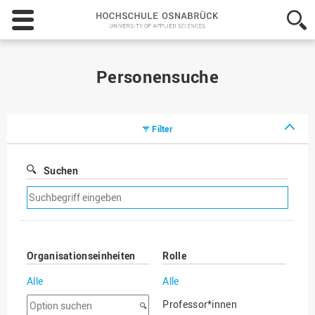
Hochschule
Osnabrück
-
University
of
Personensuche
Applied
Sciences
Filter
Suchen
Suchfilter
entfernen
Organisationseinheiten
Rolle
Alle
Alle
Option
Professor*innen