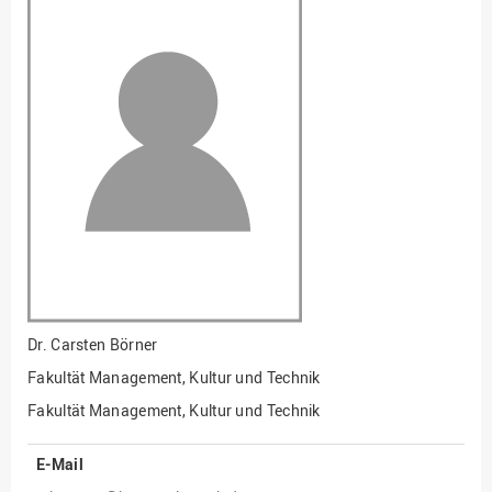
Fakultät
Ingenieurwissenschaften
und Informatik
Fakultät Management,
Kultur und Technik
Fakultät Wirtschafts- und
Sozialwissenschaften
Finanzen
Forschung, Kooperation,
Drittmittel
Gebäude und Technik
Gesellschaftliches
Dr.
Carsten Börner
Engagement
Fakultät Management, Kultur und Technik
Gleichstellungsbüro
Fakultät Management, Kultur und Technik
Hochschulleitung
E-Mail
Hochschulplanung/-
strategie