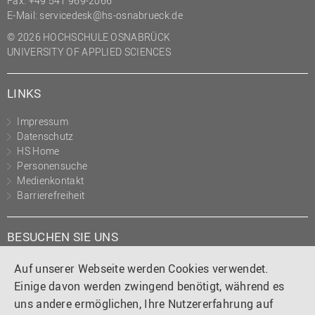
Fax: +49 541 969-2066
(PMO)
E-Mail:
servicedesk@hs-osnabrueck.de
Prozessmanagement
© 2026 HOCHSCHULE OSNABRÜCK
UNIVERSITY OF APPLIED SCIENCES
Recht
Science to Business GmbH
LINKS
Studierendensekretariat
Impressum
Studium und Lehre
Datenschutz
HS Home
Transfer- und
Personensuche
Innovationsmanagement
Medienkontakt
Barrierefreiheit
BESUCHEN SIE UNS
Instagram
Tiktok
LinkedIn
YouTube
Facebook
Auf unserer Webseite werden Cookies verwendet.
Einige davon werden zwingend benötigt, während es
uns andere ermöglichen, Ihre Nutzererfahrung auf