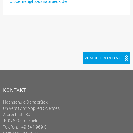
c.boerner@hs-osnabrueck.de
Innenrevision
Institut für Musik
IT Service Center
Kommunikation und
Marketing
LearningCenter
ZUM SEITENANFANG
Nachhaltigkeit
Personal
Personalentwicklung
KONTAKT
Personalrat
Hochschule Osnabrück
Präsidialbüro
University of Applied Sciences
Professional School
Albrechtstr. 30
49076 Osnabrück
Projekte des Präsidiums
Telefon: +49 541 969-0
Projektmanagement Office