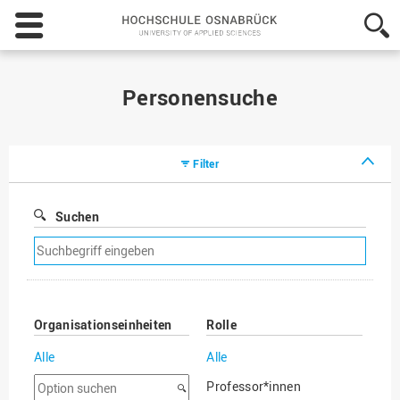
Hochschule
Osnabrück
-
University
of
Personensuche
Applied
Sciences
Filter
Suchen
Suchfilter
entfernen
Organisationseinheiten
Rolle
Alle
Alle
Option
Professor*innen