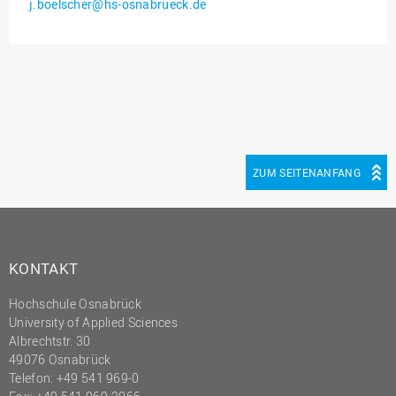
j.boelscher@hs-osnabrueck.de
Innenrevision
Institut für Musik
IT Service Center
Kommunikation und
Marketing
LearningCenter
ZUM SEITENANFANG
Nachhaltigkeit
Personal
Personalentwicklung
KONTAKT
Personalrat
Hochschule Osnabrück
Präsidialbüro
University of Applied Sciences
Professional School
Albrechtstr. 30
49076 Osnabrück
Projekte des Präsidiums
Telefon: +49 541 969-0
Projektmanagement Office