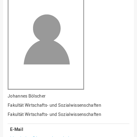
Fakultät
Ingenieurwissenschaften
und Informatik
Fakultät Management,
Kultur und Technik
Fakultät Wirtschafts- und
Sozialwissenschaften
Finanzen
Forschung, Kooperation,
Drittmittel
Gebäude und Technik
Gesellschaftliches
Johannes Bölscher
Engagement
Fakultät Wirtschafts- und Sozialwissenschaften
Gleichstellungsbüro
Fakultät Wirtschafts- und Sozialwissenschaften
Hochschulleitung
E-Mail
Hochschulplanung/-
strategie