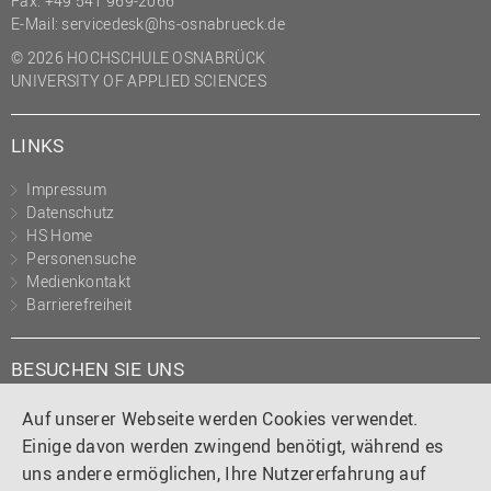
Fax: +49 541 969-2066
(PMO)
E-Mail:
servicedesk@hs-osnabrueck.de
Prozessmanagement
© 2026 HOCHSCHULE OSNABRÜCK
UNIVERSITY OF APPLIED SCIENCES
Recht
Science to Business GmbH
LINKS
Studierendensekretariat
Impressum
Studium und Lehre
Datenschutz
HS Home
Transfer- und
Personensuche
Innovationsmanagement
Medienkontakt
Barrierefreiheit
BESUCHEN SIE UNS
Instagram
Tiktok
LinkedIn
YouTube
Facebook
Auf unserer Webseite werden Cookies verwendet.
Einige davon werden zwingend benötigt, während es
uns andere ermöglichen, Ihre Nutzererfahrung auf