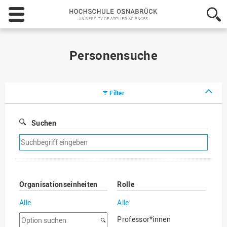
Hochschule
Osnabrück
-
University
of
Personensuche
Applied
Sciences
Filter
Suchen
Suchfilter
entfernen
Organisationseinheiten
Rolle
Alle
Alle
Option
Professor*innen