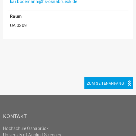
kai.bodemann@hs-osnabrueck.de
Innenrevision
Raum
Institut für Musik
UA 0309
IT Service Center
Kommunikation und
Marketing
LearningCenter
Nachhaltigkeit
Personal
ZUM SEITENANFANG
Personalentwicklung
Personalrat
Präsidialbüro
KONTAKT
Professional School
Projekte des Präsidiums
Hochschule Osnabrück
University of Applied Sciences
Projektmanagement Office