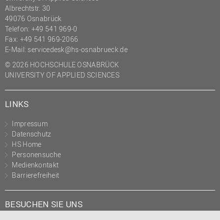
Albrechtstr. 30
(PMO)
49076 Osnabrück
Prozessmanagement
Telefon: +49 541 969-0
Fax: +49 541 969-2066
Recht
E-Mail:
servicedesk@hs-osnabrueck.de
Science to Business GmbH
© 2026 HOCHSCHULE OSNABRÜCK
Studierendensekretariat
UNIVERSITY OF APPLIED SCIENCES
Studium und Lehre
LINKS
Transfer- und
Innovationsmanagement
Impressum
Datenschutz
HS Home
Personensuche
Medienkontakt
Barrierefreiheit
BESUCHEN SIE UNS