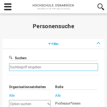
Hochschule
Osnabrück
-
University
of
Personensuche
Applied
Sciences
Filter
Suchen
Suchfilter
entfernen
Organisationseinheiten
Rolle
Alle
Alle
Option
Professor*innen