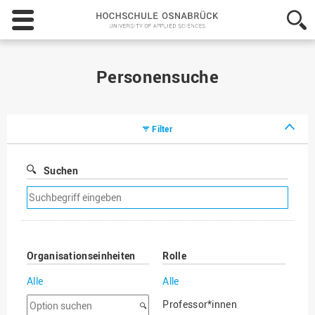
Hochschule
Osnabrück
-
University
of
Personensuche
Applied
Sciences
Filter
Suchen
Suchfilter
entfernen
Organisationseinheiten
Rolle
Alle
Alle
Option
Professor*innen