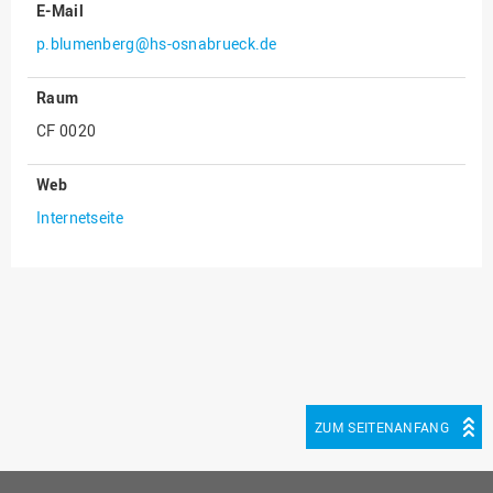
E-Mail
Innenrevision
p.blumenberg@hs-osnabrueck.de
Institut für Musik
Raum
IT Service Center
CF 0020
Kommunikation und
Marketing
Web
LearningCenter
Internetseite
Nachhaltigkeit
Personal
Personalentwicklung
Personalrat
Präsidialbüro
Professional School
ZUM SEITENANFANG
Projekte des Präsidiums
Projektmanagement Office