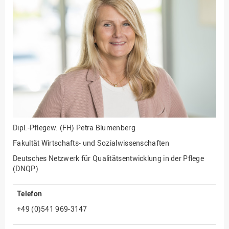
Fakultät
Ingenieurwissenschaften
und Informatik
Fakultät Management,
Kultur und Technik
Fakultät Wirtschafts- und
Sozialwissenschaften
Finanzen
Forschung, Kooperation,
Drittmittel
Dipl.-Pflegew. (FH)
Petra Blumenberg
Gebäude und Technik
Fakultät Wirtschafts- und Sozialwissenschaften
Gesellschaftliches
Deutsches Netzwerk für Qualitätsentwicklung in der Pflege
Engagement
(DNQP)
Gleichstellungsbüro
Telefon
Hochschulleitung
+49 (0)541 969-3147
Hochschulplanung/-
strategie