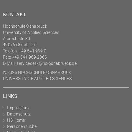
(PMO)
KONTAKT
Prozessmanagement
Recht
Hochschule Osnabrück
University of Applied Sciences
Science to Business GmbH
Albrechtstr. 30
Studierendensekretariat
49076 Osnabrück
Telefon: +49 541 969-0
Studium und Lehre
Fax: +49 541 969-2066
E-Mail:
servicedesk@hs-osnabrueck.de
Transfer- und
Innovationsmanagement
© 2026 HOCHSCHULE OSNABRÜCK
UNIVERSITY OF APPLIED SCIENCES
LINKS
Impressum
Datenschutz
HS Home
Personensuche