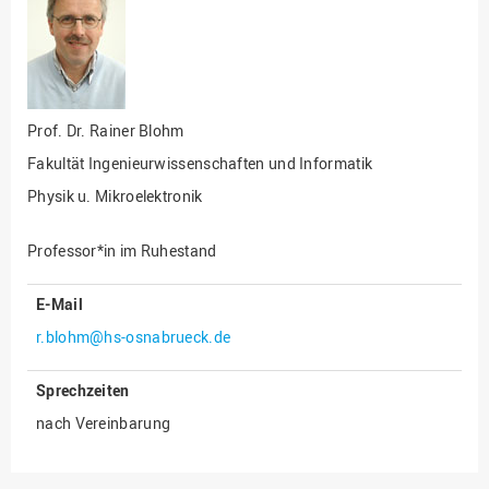
Fakultät
Ingenieurwissenschaften
und Informatik
Fakultät Management,
Kultur und Technik
Prof. Dr.
Rainer Blohm
Fakultät Wirtschafts- und
Fakultät Ingenieurwissenschaften und Informatik
Sozialwissenschaften
Physik u. Mikroelektronik
Finanzen
Forschung, Kooperation,
Professor*in im Ruhestand
Drittmittel
Gebäude und Technik
E-Mail
Gesellschaftliches
r.blohm@hs-osnabrueck.de
Engagement
Sprechzeiten
Gleichstellungsbüro
nach Vereinbarung
Hochschulleitung
Hochschulplanung/-
strategie