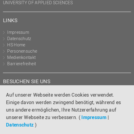
UNIVERSITY OF APPLIED SCIENCES
(PMO)
Prozessmanagement
LINKS
Recht
Impressum
Science to Business GmbH
Datenschutz
HS Home
Studierendensekretariat
Personensuche
Studium und Lehre
Medienkontakt
Barrierefreiheit
Transfer- und
Innovationsmanagement
BESUCHEN SIE UNS
Instagram
Tiktok
LinkedIn
YouTube
Facebook
Auf unserer Webseite werden Cookies verwendet.
Einige davon werden zwingend benötigt, während es
uns andere ermöglichen, Ihre Nutzererfahrung auf
unserer Webseite zu verbessern. (
Impressum
|
Datenschutz
)