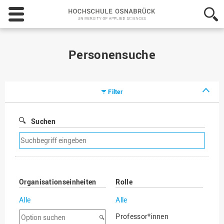
Hochschule
Osnabrück
-
University
of
Personensuche
Applied
Sciences
Filter
Suchen
Suchfilter
entfernen
Organisationseinheiten
Rolle
Alle
Alle
Option
Professor*innen