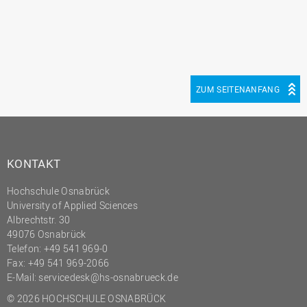
Innenrevision
Institut für Musik
IT Service Center
Kommunikation und
ZUM SEITENANFANG
Marketing
LearningCenter
Nachhaltigkeit
KONTAKT
Personal
Hochschule Osnabrück
Personalentwicklung
University of Applied Sciences
Personalrat
Albrechtstr. 30
49076 Osnabrück
Präsidialbüro
Telefon: +49 541 969-0
Professional School
Fax: +49 541 969-2066
E-Mail:
servicedesk@hs-osnabrueck.de
Projekte des Präsidiums
© 2026 HOCHSCHULE OSNABRÜCK
Projektmanagement Office