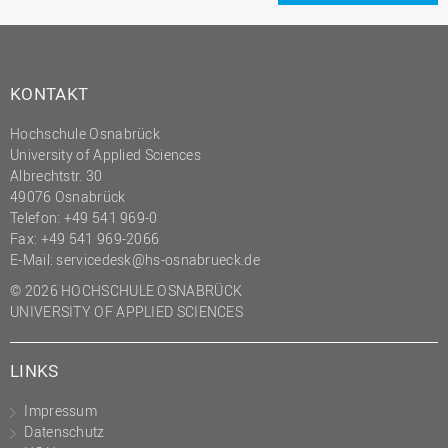
(PMO)
Prozessmanagement
Recht
KONTAKT
Science to Business GmbH
Hochschule Osnabrück
Studierendensekretariat
University of Applied Sciences
Albrechtstr. 30
Studium und Lehre
49076 Osnabrück
Transfer- und
Telefon: +49 541 969-0
Innovationsmanagement
Fax: +49 541 969-2066
E-Mail:
servicedesk@hs-osnabrueck.de
© 2026 HOCHSCHULE OSNABRÜCK
UNIVERSITY OF APPLIED SCIENCES
LINKS
Impressum
Datenschutz