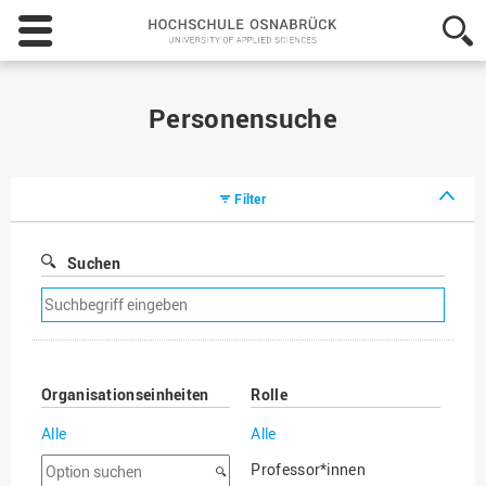
Hochschule
Osnabrück
-
University
of
Personensuche
Applied
Sciences
Filter
Suchen
Suchfilter
entfernen
Organisationseinheiten
Rolle
Alle
Alle
Option
Professor*innen