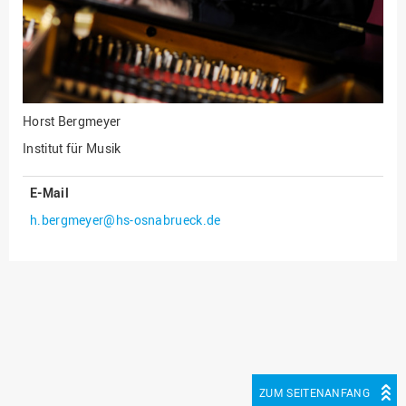
Innenrevision
Institut für Musik
IT Service Center
Kommunikation und
Horst Bergmeyer
Marketing
Institut für Musik
LearningCenter
E-Mail
Nachhaltigkeit
h.bergmeyer@hs-osnabrueck.de
Personal
Personalentwicklung
Personalrat
Präsidialbüro
Professional School
Projekte des Präsidiums
ZUM SEITENANFANG
Projektmanagement Office