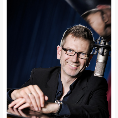
Fakultät
Ingenieurwissenschaften
und Informatik
Fakultät Management,
Kultur und Technik
Fakultät Wirtschafts- und
Sozialwissenschaften
Finanzen
Forschung, Kooperation,
Drittmittel
Gebäude und Technik
Gesellschaftliches
Engagement
Gleichstellungsbüro
Hochschulleitung
Hochschulplanung/-
strategie