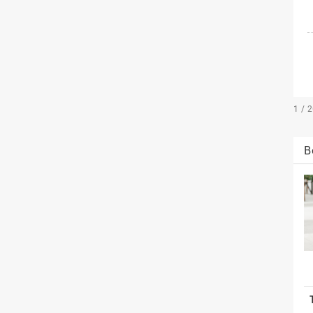
1 / 
B