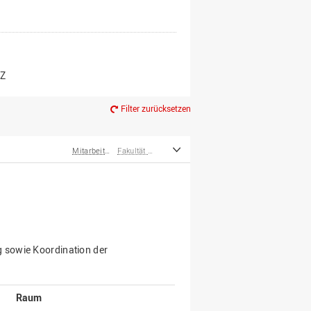
er*innen
m Ruhestand
Z
Filter zurücksetzen
Mitarbeiter*innen
Fakultät Management, Kultur und Technik
 sowie Koordination der
Raum