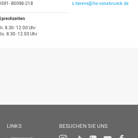
0591- 80098-218
s.berens@hs-osnabrueck.de
Gesellschaftliches Engagement
Gleichstellungsbüro
Sprechzeiten
Hochschulleitung
Di. 8.30- 12.00 Uhr
Do. 8.30- 12.00 Uhr
Hochschulplanung/-strategie
Innenrevision
Institut für Musik
IT Service Center
Kommunikation und Marketing
LearningCenter
Nachhaltigkeit
Personal
Personalentwicklung
LINKS
BESUCHEN SIE UNS
Personalrat