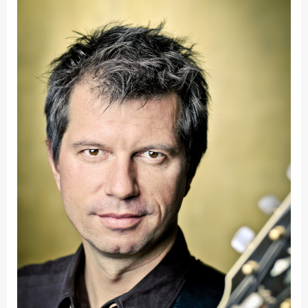
Fakultät
Ingenieurwissenschaften
und Informatik
Fakultät Management,
Kultur und Technik
Fakultät Wirtschafts- und
Sozialwissenschaften
Finanzen
Forschung, Kooperation,
Drittmittel
Gebäude und Technik
Gesellschaftliches
Engagement
Gleichstellungsbüro
Hochschulleitung
Hochschulplanung/-
strategie