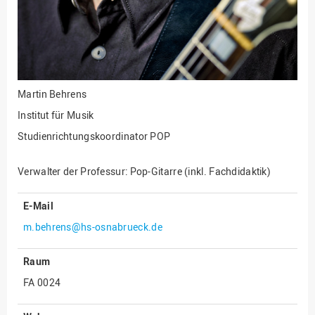
Innenrevision
Institut für Musik
IT Service Center
Kommunikation und
Martin Behrens
Marketing
Institut für Musik
LearningCenter
Studienrichtungskoordinator POP
Nachhaltigkeit
Verwalter der Professur: Pop-Gitarre (inkl. Fachdidaktik)
Personal
Personalentwicklung
E-Mail
Personalrat
m.behrens@hs-osnabrueck.de
Präsidialbüro
Raum
Professional School
FA 0024
Projekte des Präsidiums
Projektmanagement Office