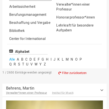
suchen
Verwalter*innen einer
Arbeitssicherheit
Professur
Berufungsmanagement
Honorarprofessor*innen
Beschaffung und Vergabe
Lehrkraft für besondere
Aufgaben
Bibliothek
Mitarbeiter*innen
Center for International
Mobility
Lehrbeauftragte
Center for International
Alphabet
Gastwissenschaftler*innen
Students
Alle
A
B
C
D
E
F
G
H
I
J
K
L
M
N
O
P
Professor*innen im
Q
R
S
T
U
V
W
Y
Z
Chancengerechtigkeit
Ruhestand
eLearning Competence
1 / 2650
Einträge werden angezeigt
Filter zurücksetzen
Center
EU-Büro
Behrens, Martin
Verwalter*innen einer Professur
Institut für Musik
Fakultät
Agrarwissenschaften und
Landschaftsarchitektur