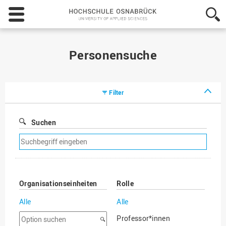
Hochschule
Osnabrück
-
University
of
Personensuche
Applied
Sciences
Filter
Suchen
Suchfilter
entfernen
Organisationseinheiten
Rolle
Alle
Alle
Option
Professor*innen