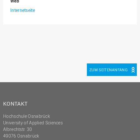
Web
(PMO)
Internetseite
Prozessmanagement
Recht
Science to Business GmbH
Studierendensekretariat
Studium und Lehre
Transfer- und
ZUM SEITENANFANG
Innovationsmanagement
KONTAKT
Hochschule Osnabrück
University of Applied Sciences
Albrechtstr. 30
49076 Osnabrück