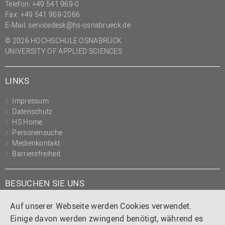
Telefon: +49 541 969-0
Fax: +49 541 969-2066
E-Mail:
servicedesk@hs-osnabrueck.de
© 2026 HOCHSCHULE OSNABRÜCK
UNIVERSITY OF APPLIED SCIENCES
LINKS
Impressum
Datenschutz
HS Home
Personensuche
Medienkontakt
Barrierefreiheit
BESUCHEN SIE UNS
Instagram
Tiktok
LinkedIn
YouTube
Facebook
Auf unserer Webseite werden Cookies verwendet.
Einige davon werden zwingend benötigt, während es