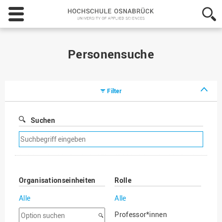
Hochschule
Osnabrück
-
University
of
Personensuche
Applied
Sciences
Filter
Suchen
Suchfilter
entfernen
Organisationseinheiten
Rolle
Alle
Alle
Option
Professor*innen