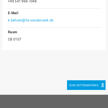
+49 541 969-7048
Innenrevision
E-Mail
Institut für Musik
k.behnen@hs-osnabrueck.de
IT Service Center
Kommunikation und
Raum
Marketing
CB 0107
LearningCenter
Nachhaltigkeit
Personal
Personalentwicklung
Personalrat
Präsidialbüro
ZUM SEITENANFANG
Professional School
Projekte des Präsidiums
Projektmanagement Office