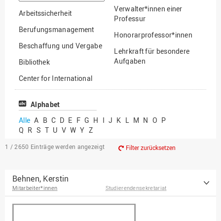
suchen
Verwalter*innen einer
Arbeitssicherheit
Professur
Berufungsmanagement
Honorarprofessor*innen
Beschaffung und Vergabe
Lehrkraft für besondere
Aufgaben
Bibliothek
Mitarbeiter*innen
Center for International
Mobility
Lehrbeauftragte
Center for International
Alphabet
Gastwissenschaftler*innen
Students
Alle
A
B
C
D
E
F
G
H
I
J
K
L
M
N
O
P
Professor*innen im
Q
R
S
T
U
V
W
Y
Z
Chancengerechtigkeit
Ruhestand
eLearning Competence
1 / 2650
Einträge werden angezeigt
Filter zurücksetzen
Center
EU-Büro
Behnen, Kerstin
Mitarbeiter*innen
Studierendensekretariat
Fakultät
Agrarwissenschaften und
Landschaftsarchitektur