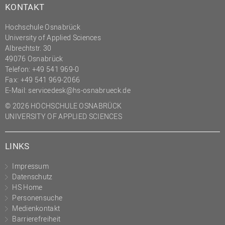
KONTAKT
(PMO)
Prozessmanagement
Hochschule Osnabrück
University of Applied Sciences
Recht
Albrechtstr. 30
49076 Osnabrück
Science to Business GmbH
Telefon: +49 541 969-0
Studierendensekretariat
Fax: +49 541 969-2066
E-Mail:
servicedesk@hs-osnabrueck.de
Studium und Lehre
© 2026 HOCHSCHULE OSNABRÜCK
Transfer- und
UNIVERSITY OF APPLIED SCIENCES
Innovationsmanagement
LINKS
Impressum
Datenschutz
HS Home
Personensuche
Medienkontakt
Barrierefreiheit