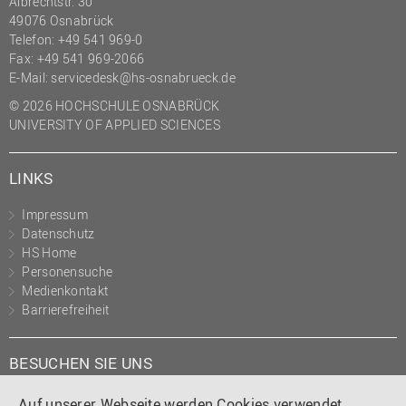
Albrechtstr. 30
(PMO)
49076 Osnabrück
Telefon: +49 541 969-0
Prozessmanagement
Fax: +49 541 969-2066
Recht
E-Mail:
servicedesk@hs-osnabrueck.de
© 2026 HOCHSCHULE OSNABRÜCK
Science to Business GmbH
UNIVERSITY OF APPLIED SCIENCES
Studierendensekretariat
Studium und Lehre
LINKS
Transfer- und
Innovationsmanagement
Impressum
Datenschutz
HS Home
Personensuche
Medienkontakt
Barrierefreiheit
BESUCHEN SIE UNS
Auf unserer Webseite werden Cookies verwendet.