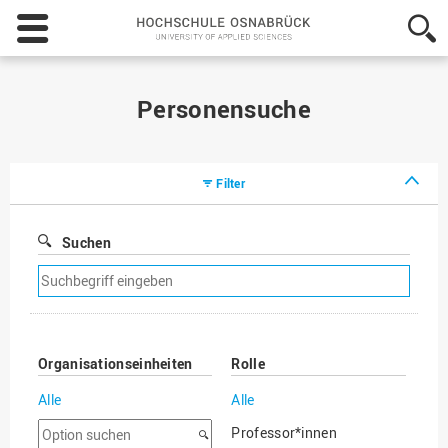
Hochschule
Osnabrück
-
University
of
Personensuche
Applied
Sciences
Filter
Suchen
Suchfilter
entfernen
Organisationseinheiten
Rolle
Alle
Alle
Option
Professor*innen