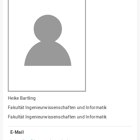
Fakultät
Ingenieurwissenschaften
und Informatik
Fakultät Management,
Kultur und Technik
Fakultät Wirtschafts- und
Sozialwissenschaften
Finanzen
Forschung, Kooperation,
Drittmittel
Gebäude und Technik
Gesellschaftliches
Heike Bartling
Engagement
Fakultät Ingenieurwissenschaften und Informatik
Gleichstellungsbüro
Fakultät Ingenieurwissenschaften und Informatik
Hochschulleitung
E-Mail
Hochschulplanung/-
strategie