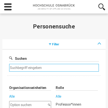
Hochschule
Osnabrück
-
University
of
Personensuche
Applied
Sciences
Filter
Suchen
Suchfilter
entfernen
Organisationseinheiten
Rolle
Alle
Alle
Option
Professor*innen