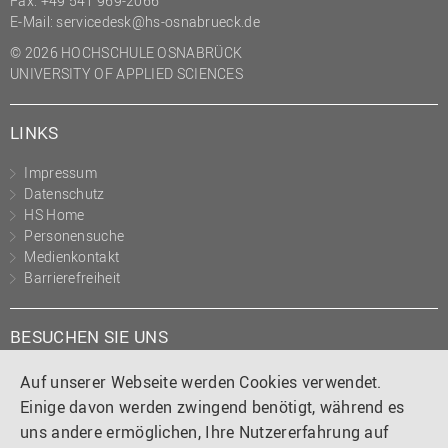
Fax: +49 541 969-2066
(PMO)
E-Mail:
servicedesk@hs-osnabrueck.de
Prozessmanagement
© 2026 HOCHSCHULE OSNABRÜCK
UNIVERSITY OF APPLIED SCIENCES
Recht
Science to Business GmbH
LINKS
Studierendensekretariat
Impressum
Studium und Lehre
Datenschutz
HS Home
Transfer- und
Personensuche
Innovationsmanagement
Medienkontakt
Barrierefreiheit
BESUCHEN SIE UNS
Instagram
Tiktok
LinkedIn
YouTube
Facebook
Auf unserer Webseite werden Cookies verwendet.
Einige davon werden zwingend benötigt, während es
uns andere ermöglichen, Ihre Nutzererfahrung auf