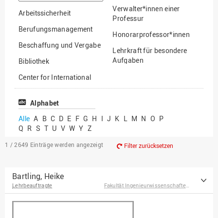
suchen
Verwalter*innen einer
Arbeitssicherheit
Professur
Berufungsmanagement
Honorarprofessor*innen
Beschaffung und Vergabe
Lehrkraft für besondere
Aufgaben
Bibliothek
Mitarbeiter*innen
Center for International
Mobility
Lehrbeauftragte
Center for International
Alphabet
Gastwissenschaftler*innen
Students
Alle
A
B
C
D
E
F
G
H
I
J
K
L
M
N
O
P
Professor*innen im
Q
R
S
T
U
V
W
Y
Z
Chancengerechtigkeit
Ruhestand
eLearning Competence
1 / 2649
Einträge werden angezeigt
Filter zurücksetzen
Center
EU-Büro
Bartling, Heike
Lehrbeauftragte
Fakultät Ingenieurwissenschaften und Informatik
Fakultät
Agrarwissenschaften und
Landschaftsarchitektur