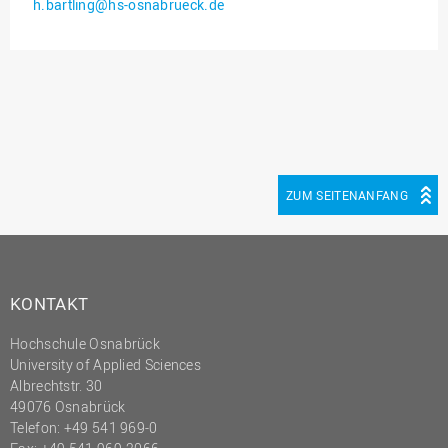
h.bartling@hs-osnabrueck.de
Innenrevision
Institut für Musik
IT Service Center
Kommunikation und
Marketing
LearningCenter
ZUM SEITENANFANG
Nachhaltigkeit
Personal
Personalentwicklung
KONTAKT
Personalrat
Hochschule Osnabrück
Präsidialbüro
University of Applied Sciences
Professional School
Albrechtstr. 30
49076 Osnabrück
Projekte des Präsidiums
Telefon: +49 541 969-0
Projektmanagement Office