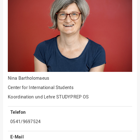
Fakultät
Ingenieurwissenschaften
und Informatik
Fakultät Management,
Kultur und Technik
Fakultät Wirtschafts- und
Sozialwissenschaften
Finanzen
Forschung, Kooperation,
Drittmittel
Nina Bartholomaeus
Gebäude und Technik
Center for International Students
Gesellschaftliches
Koordination und Lehre STUDYPREP OS
Engagement
Telefon
Gleichstellungsbüro
0541/9697524
Hochschulleitung
Hochschulplanung/-
E-Mail
strategie