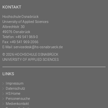
(PMO)
KONTAKT
Prozessmanagement
Hochschule Osnabrück
Recht
University of Applied Sciences
Albrechtstr. 30
Science to Business GmbH
49076 Osnabrück
Studierendensekretariat
Telefon: +49 541 969-0
Fax: +49 541 969-2066
Studium und Lehre
E-Mail:
servicedesk@hs-osnabrueck.de
Transfer- und
© 2026 HOCHSCHULE OSNABRÜCK
Innovationsmanagement
UNIVERSITY OF APPLIED SCIENCES
LINKS
Impressum
Datenschutz
HS Home
Personensuche
Medienkontakt