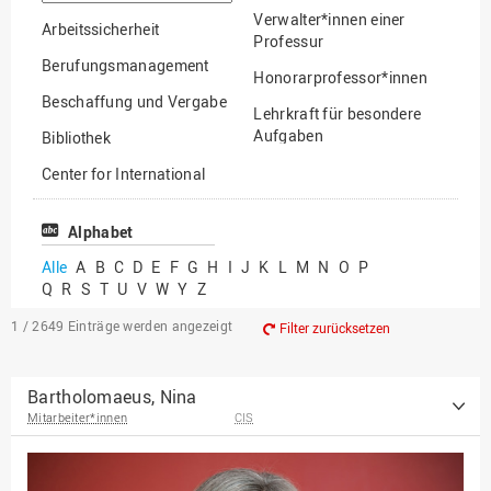
suchen
Verwalter*innen einer
Arbeitssicherheit
Professur
Berufungsmanagement
Honorarprofessor*innen
Beschaffung und Vergabe
Lehrkraft für besondere
Aufgaben
Bibliothek
Mitarbeiter*innen
Center for International
Mobility
Lehrbeauftragte
Center for International
Alphabet
Gastwissenschaftler*innen
Students
Alle
A
B
C
D
E
F
G
H
I
J
K
L
M
N
O
P
Professor*innen im
Q
R
S
T
U
V
W
Y
Z
Chancengerechtigkeit
Ruhestand
eLearning Competence
1 / 2649
Einträge werden angezeigt
Filter zurücksetzen
Center
EU-Büro
Bartholomaeus, Nina
Mitarbeiter*innen
CIS
Fakultät
Agrarwissenschaften und
Landschaftsarchitektur