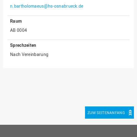
n.bartholomaeus@hs-osnabrueck.de
Innenrevision
Institut für Musik
Raum
IT Service Center
AB 0004
Kommunikation und
Sprechzeiten
Marketing
Nach Vereinbarung
LearningCenter
Nachhaltigkeit
Personal
Personalentwicklung
Personalrat
Präsidialbüro
ZUM SEITENANFANG
Professional School
Projekte des Präsidiums
Projektmanagement Office