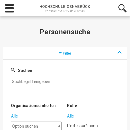
Hochschule
Osnabrück
-
University
of
Personensuche
Applied
Sciences
Filter
Suchen
Suchfilter
entfernen
Organisationseinheiten
Rolle
Alle
Alle
Option
Professor*innen