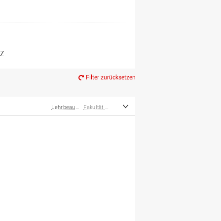
er*innen
m Ruhestand
Z
Filter zurücksetzen
Lehrbeauftragte
Fakultät Management, Kultur und Technik