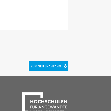
ZUM SEITENANFANG
be
cebook