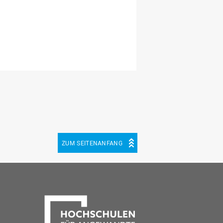
ZUM SEITENANFANG
be
cebook