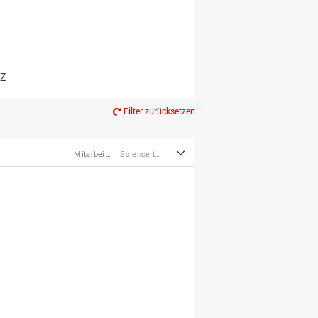
er*innen
m Ruhestand
Z
Filter zurücksetzen
Mitarbeiter*innen
Science to Business GmbH