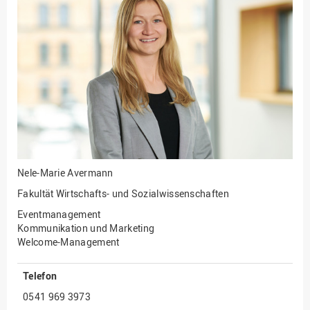
Fakultät
Ingenieurwissenschaften
und Informatik
Fakultät Management,
Kultur und Technik
Fakultät Wirtschafts- und
Sozialwissenschaften
Finanzen
Forschung, Kooperation,
Drittmittel
Nele-Marie Avermann
Gebäude und Technik
Fakultät Wirtschafts- und Sozialwissenschaften
Gesellschaftliches
Eventmanagement
Engagement
Kommunikation und Marketing
Welcome-Management
Gleichstellungsbüro
Hochschulleitung
Telefon
Hochschulplanung/-
0541 969 3973
strategie