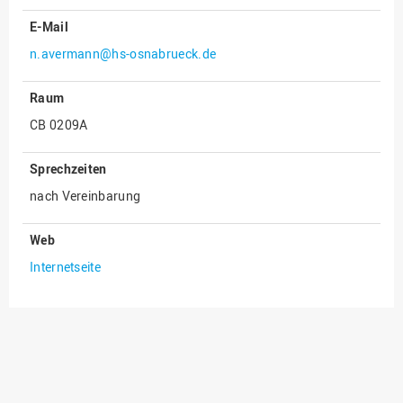
E-Mail
Innenrevision
n.avermann@hs-osnabrueck.de
Institut für Musik
IT Service Center
Raum
Kommunikation und
CB 0209A
Marketing
LearningCenter
Sprechzeiten
Nachhaltigkeit
nach Vereinbarung
Personal
Web
Personalentwicklung
Internetseite
Personalrat
Präsidialbüro
Professional School
Projekte des Präsidiums
Projektmanagement Office