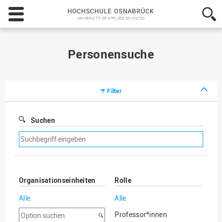
Hochschule
Osnabrück
-
University
of
Personensuche
Applied
Sciences
Filter
Suchen
Suchfilter
entfernen
Organisationseinheiten
Rolle
Alle
Alle
Option
Professor*innen