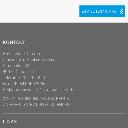
(PMO)
ZUM SEITENANFANG
Prozessmanagement
Recht
Science to Business GmbH
KONTAKT
Studierendensekretariat
Studium und Lehre
Hochschule Osnabrück
University of Applied Sciences
Transfer- und
Albrechtstr. 30
Innovationsmanagement
49076 Osnabrück
Telefon: +49 541 969-0
Fax: +49 541 969-2066
E-Mail:
servicedesk@hs-osnabrueck.de
© 2026 HOCHSCHULE OSNABRÜCK
UNIVERSITY OF APPLIED SCIENCES
LINKS