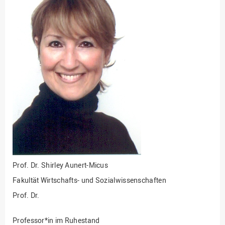
Fakultät
Ingenieurwissenschaften
und Informatik
Fakultät Management,
Kultur und Technik
Fakultät Wirtschafts- und
Sozialwissenschaften
Finanzen
Forschung, Kooperation,
Drittmittel
Gebäude und Technik
Gesellschaftliches
Engagement
Prof. Dr.
Shirley Aunert-Micus
Fakultät Wirtschafts- und Sozialwissenschaften
Gleichstellungsbüro
Prof. Dr.
Hochschulleitung
Hochschulplanung/-
Professor*in im Ruhestand
strategie