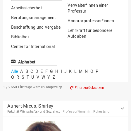
suchen
Verwalter*innen einer
Arbeitssicherheit
Professur
Berufungsmanagement
Honorarprofessor*innen
Beschaffung und Vergabe
Lehrkraft für besondere
Aufgaben
Bibliothek
Mitarbeiter*innen
Center for International
Mobility
Lehrbeauftragte
Center for International
Alphabet
Gastwissenschaftler*innen
Students
Alle
A
B
C
D
E
F
G
H
I
J
K
L
M
N
O
P
Professor*innen im
Q
R
S
T
U
V
W
Y
Z
Chancengerechtigkeit
Ruhestand
eLearning Competence
1 / 2650
Einträge werden angezeigt
Filter zurücksetzen
Center
EU-Büro
Aunert-Micus, Shirley
Fakultät Wirtschafts- und Sozialwissenschaften
Professor*innen im Ruhestand
Fakultät
Agrarwissenschaften und
Landschaftsarchitektur