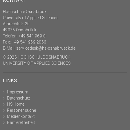
(PMO)
Hochschule Osnabrück
Prozessmanagement
University of Applied Sciences
Albrechtstr. 30
Recht
49076 Osnabrück
Science to Business GmbH
Telefon: +49 541 969-0
Fax: +49 541 969-2066
Studierendensekretariat
E-Mail:
servicedesk@hs-osnabrueck.de
Studium und Lehre
© 2026 HOCHSCHULE OSNABRÜCK
Transfer- und
UNIVERSITY OF APPLIED SCIENCES
Innovationsmanagement
LINKS
Impressum
Datenschutz
HS Home
Personensuche
Medienkontakt
Barrierefreiheit