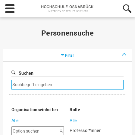
Hochschule
Osnabrück
-
University
of
Personensuche
Applied
Sciences
Filter
Suchen
Suchfilter
entfernen
Organisationseinheiten
Rolle
Alle
Alle
Option
Professor*innen