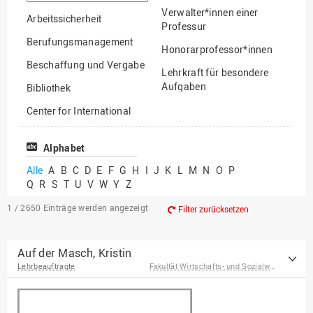
suchen
Verwalter*innen einer
Arbeitssicherheit
Professur
Berufungsmanagement
Honorarprofessor*innen
Beschaffung und Vergabe
Lehrkraft für besondere
Aufgaben
Bibliothek
Mitarbeiter*innen
Center for International
Mobility
Lehrbeauftragte
Center for International
Alphabet
Gastwissenschaftler*innen
Students
Alle
A
B
C
D
E
F
G
H
I
J
K
L
M
N
O
P
Professor*innen im
Q
R
S
T
U
V
W
Y
Z
Chancengerechtigkeit
Ruhestand
eLearning Competence
1 / 2650
Einträge werden angezeigt
Filter zurücksetzen
Center
EU-Büro
Auf der Masch, Kristin
Lehrbeauftragte
Fakultät Wirtschafts- und Sozialwissenschaften
Fakultät
Agrarwissenschaften und
Landschaftsarchitektur