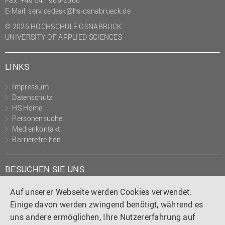
Fax: +49 541 969-2066
(PMO)
E-Mail:
servicedesk@hs-osnabrueck.de
Prozessmanagement
© 2026 HOCHSCHULE OSNABRÜCK
UNIVERSITY OF APPLIED SCIENCES
Recht
Science to Business GmbH
LINKS
Studierendensekretariat
Impressum
Studium und Lehre
Datenschutz
HS Home
Transfer- und
Personensuche
Innovationsmanagement
Medienkontakt
Barrierefreiheit
BESUCHEN SIE UNS
Instagram
Tiktok
LinkedIn
YouTube
Facebook
Auf unserer Webseite werden Cookies verwendet.
Einige davon werden zwingend benötigt, während es
uns andere ermöglichen, Ihre Nutzererfahrung auf