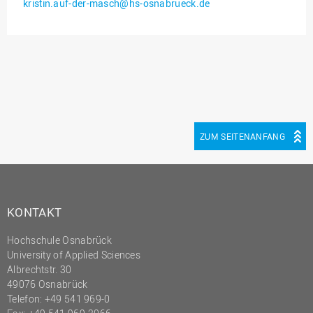
kristin.auf-der-masch@hs-osnabrueck.de
Innenrevision
Institut für Musik
IT Service Center
Kommunikation und
Marketing
LearningCenter
ZUM SEITENANFANG
Nachhaltigkeit
Personal
Personalentwicklung
KONTAKT
Personalrat
Hochschule Osnabrück
Präsidialbüro
University of Applied Sciences
Professional School
Albrechtstr. 30
49076 Osnabrück
Projekte des Präsidiums
Telefon: +49 541 969-0
Projektmanagement Office