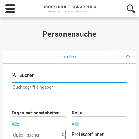
Hochschule
Osnabrück
-
University
of
Personensuche
Applied
Sciences
Filter
Suchen
Suchfilter
entfernen
Organisationseinheiten
Rolle
Alle
Alle
Option
Professor*innen