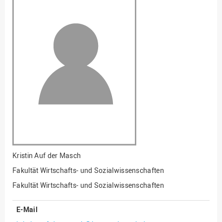
Fakultät
Ingenieurwissenschaften
und Informatik
Fakultät Management,
Kultur und Technik
Fakultät Wirtschafts- und
Sozialwissenschaften
Finanzen
Forschung, Kooperation,
Drittmittel
Gebäude und Technik
Gesellschaftliches
Kristin Auf der Masch
Engagement
Fakultät Wirtschafts- und Sozialwissenschaften
Gleichstellungsbüro
Fakultät Wirtschafts- und Sozialwissenschaften
Hochschulleitung
E-Mail
Hochschulplanung/-
strategie