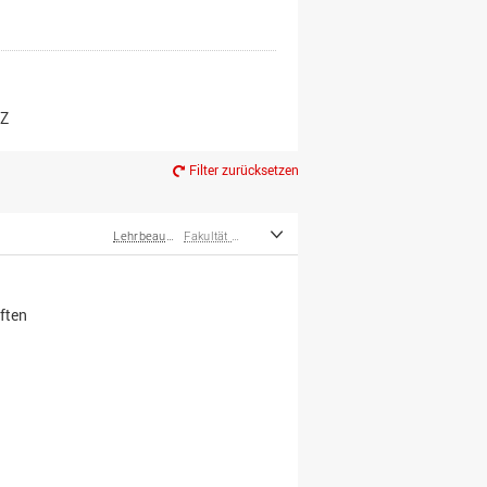
er*innen
m Ruhestand
Z
Filter zurücksetzen
Lehrbeauftragte
Fakultät Wirtschafts- und Sozialwissenschaften
ften