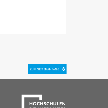
ZUM SEITENANFANG
be
cebook