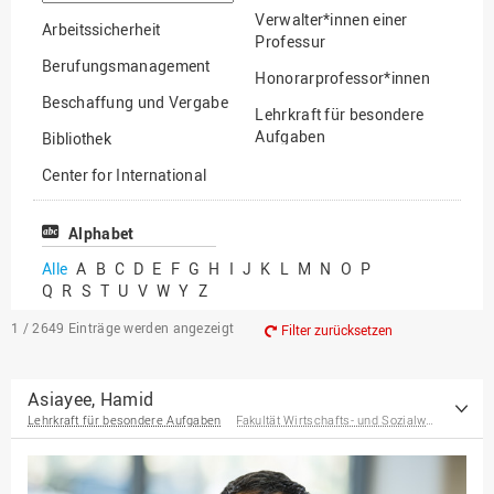
suchen
Verwalter*innen einer
Arbeitssicherheit
Professur
Berufungsmanagement
Honorarprofessor*innen
Beschaffung und Vergabe
Lehrkraft für besondere
Aufgaben
Bibliothek
Mitarbeiter*innen
Center for International
Mobility
Lehrbeauftragte
Center for International
Alphabet
Gastwissenschaftler*innen
Students
Alle
A
B
C
D
E
F
G
H
I
J
K
L
M
N
O
P
Professor*innen im
Q
R
S
T
U
V
W
Y
Z
Chancengerechtigkeit
Ruhestand
eLearning Competence
1 / 2649
Einträge werden angezeigt
Filter zurücksetzen
Center
EU-Büro
Asiayee, Hamid
Lehrkraft für besondere Aufgaben
Fakultät Wirtschafts- und Sozialwissenschaften
Fakultät
Agrarwissenschaften und
Landschaftsarchitektur