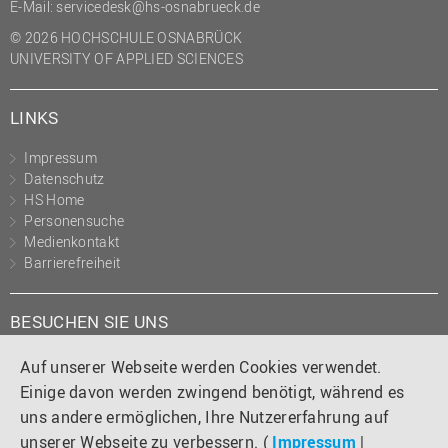
E-Mail:
servicedesk@hs-osnabrueck.de
(PMO)
© 2026 HOCHSCHULE OSNABRÜCK
Prozessmanagement
UNIVERSITY OF APPLIED SCIENCES
Recht
LINKS
Science to Business GmbH
Studierendensekretariat
Impressum
Datenschutz
Studium und Lehre
HS Home
Transfer- und
Personensuche
Innovationsmanagement
Medienkontakt
Barrierefreiheit
BESUCHEN SIE UNS
Instagram
Tiktok
LinkedIn
YouTube
Facebook
Auf unserer Webseite werden Cookies verwendet.
Einige davon werden zwingend benötigt, während es
uns andere ermöglichen, Ihre Nutzererfahrung auf
unserer Webseite zu verbessern. (
Impressum
|