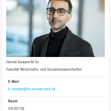
Fakultät
Ingenieurwissenschaften
und Informatik
Fakultät Management,
Kultur und Technik
Fakultät Wirtschafts- und
Sozialwissenschaften
Finanzen
Forschung, Kooperation,
Drittmittel
Hamid Asiayee
M.Sc.
Gebäude und Technik
Fakultät Wirtschafts- und Sozialwissenschaften
Gesellschaftliches
Engagement
E-Mail
h.asiayee@hs-osnabrueck.de
Gleichstellungsbüro
Hochschulleitung
Raum
Hochschulplanung/-
CN 0012B
strategie