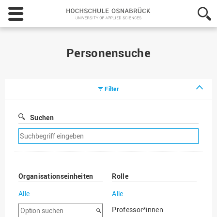
Hochschule
Osnabrück
-
University
of
Personensuche
Applied
Sciences
Filter
Suchen
Suchfilter
entfernen
Organisationseinheiten
Rolle
Alle
Alle
Option
Professor*innen