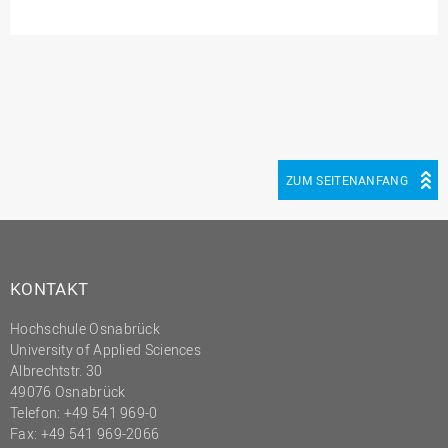
Innenrevision
Institut für Musik
IT Service Center
Kommunikation und
Marketing
ZUM SEITENANFANG
LearningCenter
Nachhaltigkeit
Personal
Personalentwicklung
KONTAKT
Personalrat
Hochschule Osnabrück
Präsidialbüro
University of Applied Sciences
Albrechtstr. 30
Professional School
49076 Osnabrück
Telefon: +49 541 969-0
Projekte des Präsidiums
Fax: +49 541 969-2066
Projektmanagement Office