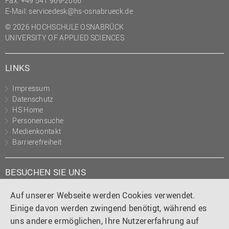
Fax: +49 541 969-2066
(PMO)
E-Mail:
servicedesk@hs-osnabrueck.de
Prozessmanagement
© 2026 HOCHSCHULE OSNABRÜCK
UNIVERSITY OF APPLIED SCIENCES
Recht
Science to Business GmbH
LINKS
Studierendensekretariat
Impressum
Studium und Lehre
Datenschutz
HS Home
Transfer- und
Personensuche
Innovationsmanagement
Medienkontakt
Barrierefreiheit
BESUCHEN SIE UNS
Instagram
Tiktok
LinkedIn
YouTube
Facebook
Auf unserer Webseite werden Cookies verwendet.
Einige davon werden zwingend benötigt, während es
uns andere ermöglichen, Ihre Nutzererfahrung auf