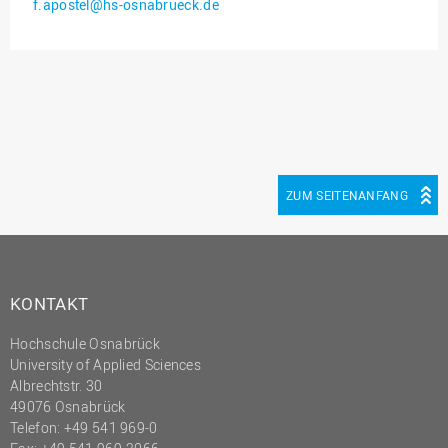
f.apostel@hs-osnabrueck.de
Innenrevision
Institut für Musik
IT Service Center
Kommunikation und
Marketing
LearningCenter
ZUM SEITENANFANG
Nachhaltigkeit
Personal
Personalentwicklung
KONTAKT
Personalrat
Hochschule Osnabrück
Präsidialbüro
University of Applied Sciences
Professional School
Albrechtstr. 30
49076 Osnabrück
Projekte des Präsidiums
Telefon: +49 541 969-0
Projektmanagement Office