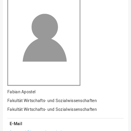
Fakultät
Ingenieurwissenschaften
und Informatik
Fakultät Management,
Kultur und Technik
Fakultät Wirtschafts- und
Sozialwissenschaften
Finanzen
Forschung, Kooperation,
Drittmittel
Gebäude und Technik
Gesellschaftliches
Fabian Apostel
Engagement
Fakultät Wirtschafts- und Sozialwissenschaften
Gleichstellungsbüro
Fakultät Wirtschafts- und Sozialwissenschaften
Hochschulleitung
E-Mail
Hochschulplanung/-
strategie