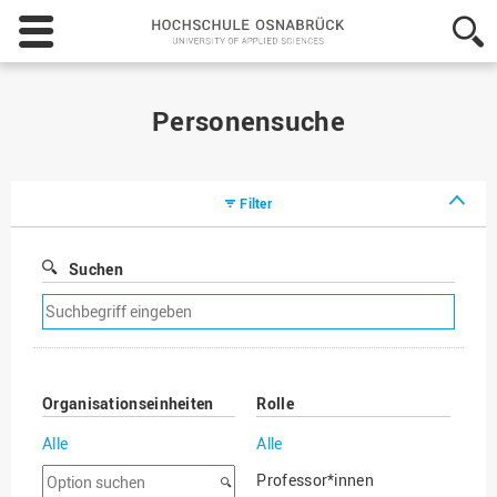
Hochschule
Osnabrück
-
University
of
Personensuche
Applied
Sciences
Filter
Suchen
Suchfilter
entfernen
Organisationseinheiten
Rolle
Alle
Alle
Option
Professor*innen