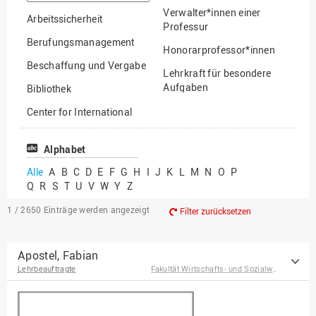
suchen
Verwalter*innen einer
Arbeitssicherheit
Professur
Berufungsmanagement
Honorarprofessor*innen
Beschaffung und Vergabe
Lehrkraft für besondere
Aufgaben
Bibliothek
Mitarbeiter*innen
Center for International
Mobility
Lehrbeauftragte
Center for International
Alphabet
Gastwissenschaftler*innen
Students
Alle
A
B
C
D
E
F
G
H
I
J
K
L
M
N
O
P
Professor*innen im
Q
R
S
T
U
V
W
Y
Z
Chancengerechtigkeit
Ruhestand
eLearning Competence
1 / 2650
Einträge werden angezeigt
Filter zurücksetzen
Center
EU-Büro
Apostel, Fabian
Lehrbeauftragte
Fakultät Wirtschafts- und Sozialwissenschaften
Fakultät
Agrarwissenschaften und
Landschaftsarchitektur