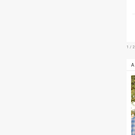
1 / 
A