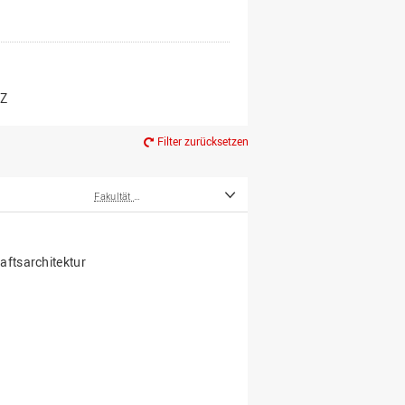
er*innen
m Ruhestand
Z
Filter zurücksetzen
Fakultät Agrarwissenschaften und Landschaftsarchitektur
ftsarchitektur