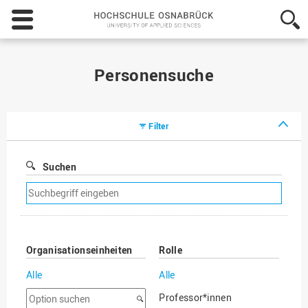
Hochschule
Osnabrück
-
University
of
Personensuche
Applied
Sciences
Filter
Suchen
Suchfilter
entfernen
Organisationseinheiten
Rolle
Alle
Alle
Option
Professor*innen