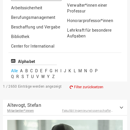
suchen
Verwalter*innen einer
Arbeitssicherheit
Professur
Berufungsmanagement
Honorarprofessor*innen
Beschaffung und Vergabe
Lehrkraft für besondere
Aufgaben
Bibliothek
Mitarbeiter*innen
Center for International
Mobility
Lehrbeauftragte
Center for International
Alphabet
Gastwissenschaftler*innen
Students
Alle
A
B
C
D
E
F
G
H
I
J
K
L
M
N
O
P
Professor*innen im
Q
R
S
T
U
V
W
Y
Z
Chancengerechtigkeit
Ruhestand
eLearning Competence
1 / 2650
Einträge werden angezeigt
Filter zurücksetzen
Center
EU-Büro
Altevogt, Stefan
Mitarbeiter*innen
Fakultät Ingenieurwissenschaften und Informatik
Fakultät
Agrarwissenschaften und
Landschaftsarchitektur