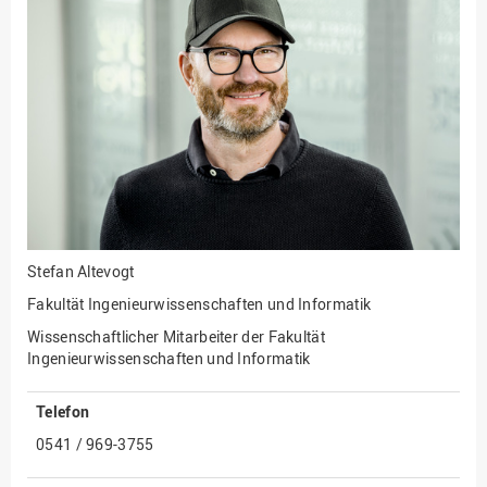
Fakultät
Ingenieurwissenschaften
und Informatik
Fakultät Management,
Kultur und Technik
Fakultät Wirtschafts- und
Sozialwissenschaften
Finanzen
Forschung, Kooperation,
Drittmittel
Stefan Altevogt
Gebäude und Technik
Fakultät Ingenieurwissenschaften und Informatik
Gesellschaftliches
Wissenschaftlicher Mitarbeiter der Fakultät
Engagement
Ingenieurwissenschaften und Informatik
Gleichstellungsbüro
Telefon
Hochschulleitung
0541 / 969-3755
Hochschulplanung/-
strategie