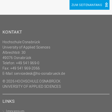
(PMO)
ZUM SEITENANFANG
Prozessmanagement
Recht
Science to Business GmbH
KONTAKT
Studierendensekretariat
Hochschule Osnabrück
Studium und Lehre
University of Applied Sciences
Albrechtstr. 30
Transfer- und
49076 Osnabrück
Innovationsmanagement
Telefon: +49 541 969-0
Fax: +49 541 969-2066
E-Mail:
servicedesk@hs-osnabrueck.de
© 2026 HOCHSCHULE OSNABRÜCK
UNIVERSITY OF APPLIED SCIENCES
LINKS
Impressum