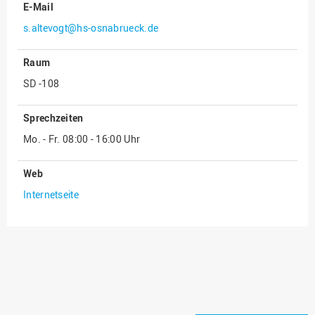
E-Mail
Innenrevision
s.altevogt@hs-osnabrueck.de
Institut für Musik
Raum
IT Service Center
SD -108
Kommunikation und
Marketing
Sprechzeiten
LearningCenter
Mo. - Fr. 08:00 - 16:00 Uhr
Nachhaltigkeit
Web
Personal
Internetseite
Personalentwicklung
Personalrat
Präsidialbüro
Professional School
Projekte des Präsidiums
Projektmanagement Office