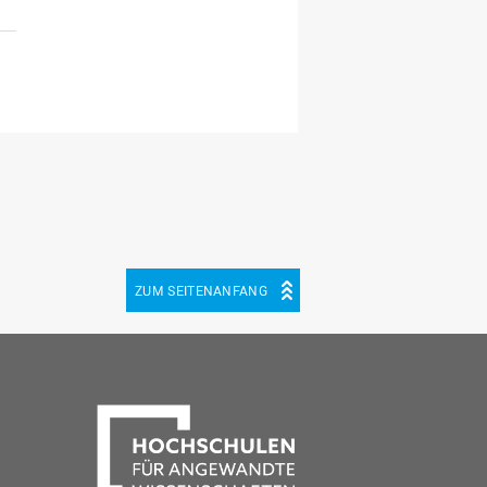
ZUM SEITENANFANG
be
cebook