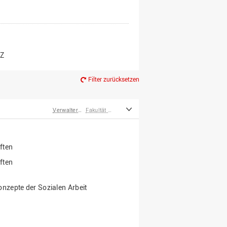
er*innen
m Ruhestand
Z
Filter zurücksetzen
Verwalter*innen einer Professur
Fakultät Wirtschafts- und Sozialwissenschaften
ften
ften
nzepte der Sozialen Arbeit