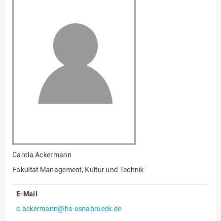
Fakultät
Ingenieurwissenschaften
und Informatik
Fakultät Management,
Kultur und Technik
Fakultät Wirtschafts- und
Sozialwissenschaften
Finanzen
Forschung, Kooperation,
Drittmittel
Gebäude und Technik
Gesellschaftliches
Carola Ackermann
Engagement
Fakultät Management, Kultur und Technik
Gleichstellungsbüro
E-Mail
Hochschulleitung
c.ackermann@hs-osnabrueck.de
Hochschulplanung/-
strategie