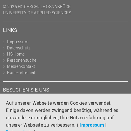
(PMO)
© 2026 HOCHSCHULE OSNABRÜCK
UNIVERSITY OF APPLIED SCIENCES
Prozessmanagement
Recht
LINKS
Science to Business GmbH
Impressum
Studierendensekretariat
Datenschutz
Studium und Lehre
HS Home
Personensuche
Transfer- und
Medienkontakt
Innovationsmanagement
Barrierefreiheit
BESUCHEN SIE UNS
Instagram
Tiktok
LinkedIn
YouTube
Facebook
Auf unserer Webseite werden Cookies verwendet.
Einige davon werden zwingend benötigt, während es
uns andere ermöglichen, Ihre Nutzererfahrung auf
unserer Webseite zu verbessern. (
Impressum
|