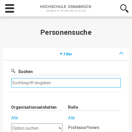
Hochschule
Osnabrück
-
University
of
Personensuche
Applied
Sciences
Filter
Suchen
Suchfilter
entfernen
Organisationseinheiten
Rolle
Alle
Alle
Option
Professor*innen