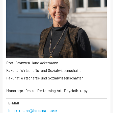
Fakultät
Ingenieurwissenschaften
und Informatik
Fakultät Management,
Kultur und Technik
Fakultät Wirtschafts- und
Sozialwissenschaften
Finanzen
Forschung, Kooperation,
Drittmittel
Prof.
Bronwen Jane Ackermann
Gebäude und Technik
Fakultät Wirtschafts- und Sozialwissenschaften
Gesellschaftliches
Fakultät Wirtschafts- und Sozialwissenschaften
Engagement
Gleichstellungsbüro
Honorarprofessur: Performing Arts Physiotherapy
Hochschulleitung
E-Mail
Hochschulplanung/-
b.ackermann@hs-osnabrueck.de
strategie