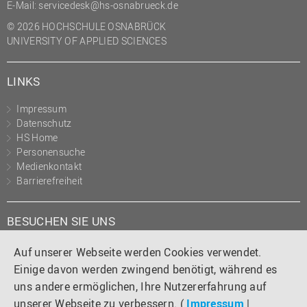
E-Mail:
servicedesk@hs-osnabrueck.de
(PMO)
© 2026 HOCHSCHULE OSNABRÜCK
Prozessmanagement
UNIVERSITY OF APPLIED SCIENCES
Recht
LINKS
Science to Business GmbH
Studierendensekretariat
Impressum
Datenschutz
Studium und Lehre
HS Home
Transfer- und
Personensuche
Innovationsmanagement
Medienkontakt
Barrierefreiheit
BESUCHEN SIE UNS
Instagram
Tiktok
LinkedIn
YouTube
Facebook
Auf unserer Webseite werden Cookies verwendet.
Einige davon werden zwingend benötigt, während es
uns andere ermöglichen, Ihre Nutzererfahrung auf
unserer Webseite zu verbessern. (
Impressum
|