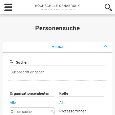
Hochschule
Osnabrück
-
University
of
Personensuche
Applied
Sciences
Filter
Suchen
Suchfilter
entfernen
Organisationseinheiten
Rolle
Alle
Alle
Option
Professor*innen