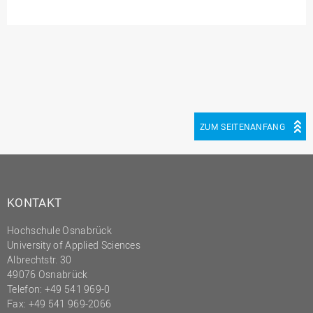
Innenrevision
Institut für Musik
IT Service Center
Kommunikation und
Marketing
LearningCenter
ZUM SEITENANFANG
Nachhaltigkeit
Personal
Personalentwicklung
KONTAKT
Personalrat
Hochschule Osnabrück
Präsidialbüro
University of Applied Sciences
Albrechtstr. 30
Professional School
49076 Osnabrück
Projekte des Präsidiums
Telefon: +49 541 969-0
Fax: +49 541 969-2066
Projektmanagement Office