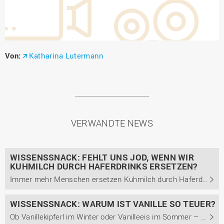
Von:
Katharina Lutermann
VERWANDTE NEWS
WISSENSSNACK: FEHLT UNS JOD, WENN WIR
KUHMILCH DURCH HAFERDRINKS ERSETZEN?
Immer mehr Menschen ersetzen Kuhmilch durch Haferdrinks. Was viele nicht wissen: Milch zählt in Deutschland zu den wichtigsten Jodquellen.
WISSENSSNACK: WARUM IST VANILLE SO TEUER?
Ob Vanillekipferl im Winter oder Vanilleeis im Sommer – Vanille ist als Gewürz sehr beliebt. Doch warum ist eine Vanilleschote eigentlich so teuer? In unserem „Wissenssnack“ erklärt Marvin Vahl, welche Faktoren den Preis der Vanille beeinflussen und warum seine Forschung an der Vanillepflanze ...