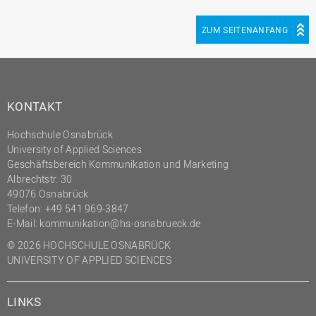
ZUM SEITENANFANG
KONTAKT
Hochschule Osnabrück
University of Applied Sciences
Geschäftsbereich Kommunikation und Marketing
Albrechtstr. 30
49076 Osnabrück
Telefon: +49 541 969-3847
E-Mail:
kommunikation@hs-osnabrueck.de
© 2026 HOCHSCHULE OSNABRÜCK
UNIVERSITY OF APPLIED SCIENCES
LINKS