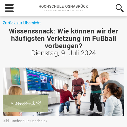
Hochschule
Osnabrück
-
University
Zurück zur Übersicht
of
Wissenssnack: Wie können wir der
Applied
häufigsten Verletzung im Fußball
Sciences
vorbeugen?
Dienstag, 9. Juli 2024
Bild: Hochschule Osnabrück