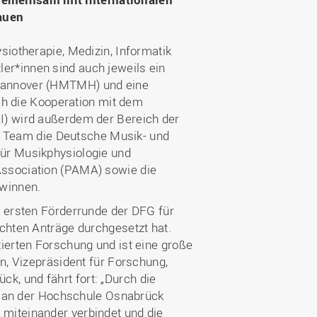
auen
siotherapie, Medizin, Informatik
r*innen sind auch jeweils ein
 Hannover (HMTMH) und eine
rch die Kooperation mit dem
I) wird außerdem der Bereich der
das Team die Deutsche Musik- und
ür Musikphysiologie und
Association (PAMA) sowie die
ewinnen.
r ersten Förderrunde der DFG für
ichten Anträge durchgesetzt hat.
ierten Forschung und ist eine große
n, Vizepräsident für Forschung,
, und fährt fort: „Durch die
ie an der Hochschule Osnabrück
miteinander verbindet und die