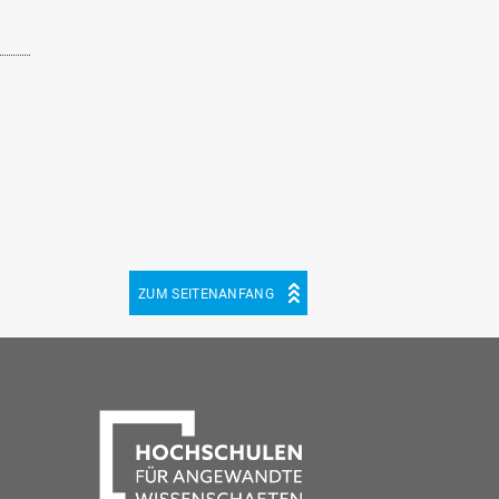
ZUM SEITENANFANG
be
cebook