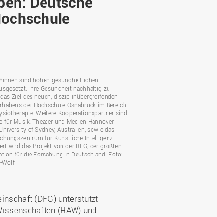
ben: Deutsche
Wohnen
Stellenangebote
Weiterbildungsverbund
Hochschule
Mobilität
AKTUELLES
Osnabrück
Sport & Hochschulsport
ten
Engagement
a
Forschungs-Nachrichten
r
Das bietet Osnabrück
Veranstaltungen und
Fachtagungen
Das bietet Lingen
*innen sind hohen gesundheitlichen
usgesetzt. Ihre Gesundheit nachhaltig zu
Ausschreibungen zu
aft
 das Ziel des neuen, disziplinübergreifenden
Förderungen und Preisen
rhabens der Hochschule Osnabrück im Bereich
ysiotherapie. Weitere Kooperationspartner sind
Forschungsbericht
e für Musik, Theater und Medien Hannover
niversity of Sydney, Australien, sowie das
chungszentrum für Künstliche Intelligenz
ert wird das Projekt von der DFG, der größten
ation für die Forschung in Deutschland. Foto:
l-Wolf
inschaft (DFG) unterstützt
Wissenschaften (HAW) und