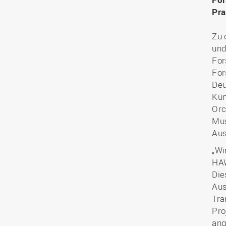
Pra
Zu 
und
For
For
Deu
Kün
Orc
Mus
Aus
„Wi
HAW
Die
Aus
Tra
Pro
ang