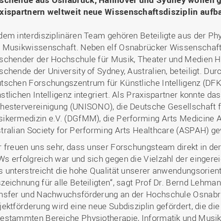
xispartnern weltweit neue Wissenschaftsdisziplin aufb
dem interdisziplinären Team gehören Beteiligte aus der Phy
 Musikwissenschaft. Neben elf Osnabrücker Wissenschaftle
schender der Hochschule für Musik, Theater und Medien
schende der University of Sydney, Australien, beteiligt. Du
tschen Forschungszentrum für Künstliche Intelligenz (DFK
stlichen Intelligenz integriert. Als Praxispartner konnte 
hestervereinigung (UNISONO), die Deutsche Gesellschaft f
ikermedizin e.V. (DGfMM), die Performing Arts Medicine 
tralian Society for Performing Arts Healthcare (ASPAH) g
r freuen uns sehr, dass unser Forschungsteam direkt in de
s erfolgreich war und sich gegen die Vielzahl der eingere
s unterstreicht die hohe Qualität unserer anwendungsorient
zeichnung für alle Beteiligten“, sagt Prof Dr. Bernd Lehman
nsfer und Nachwuchsförderung an der Hochschule Osnabrück
jektförderung wird eine neue Subdisziplin gefördert, die d
estammten Bereiche Physiotherapie, Informatik und Musik 