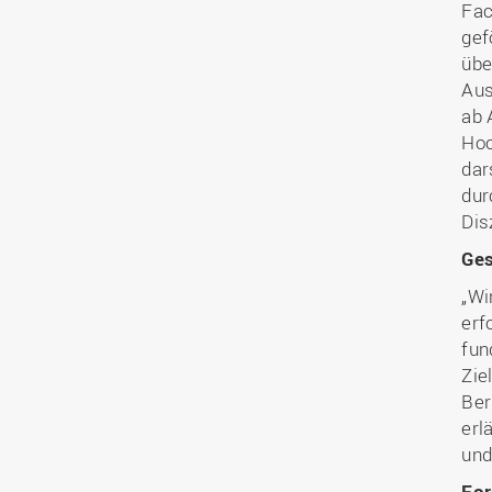
Fac
gef
übe
Aus
ab 
Hoc
dar
dur
Dis
Ges
„Wi
erf
fun
Zie
Ber
erl
und
For