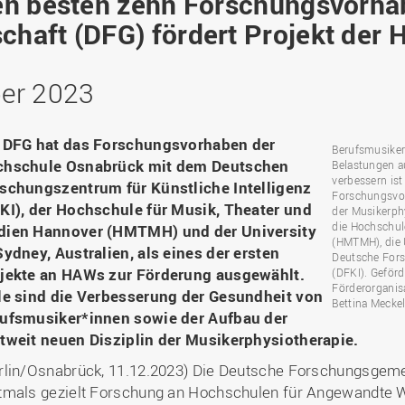
en besten zehn Forschungsvorha
Binnenforschungs­
Finanzierung
Studierendenschaft
Gaststudierende
Ingenieurwissenschaften
NETZWERKE
schwerpunkte
Personalentwicklung
GROWTH - Innovative
haft (DFG) fördert Projekt der 
Studienorganisation
Vertretungen und
und Informatik (IuI)
Sommer- und
Hochschule
Kompetenzzentren
Zusammenarbeit in
Beauftragte
Glossar
Winterprogramme
Institut für Musik (IfM)
Fördergesellschaft
Forschung und Transfer
Kooperationsmöglichkei
Forschungsgruppen und
Bibliothek
er 2023
Studienqualitätsmittel
Outgoing
Management, Kultur und
Hochschulzentrum Chin
Netzwerke
Forschungsergebnisse fü
Professional School
Technik (MKT, Campus
(HZC)
Bibliothek
Deutsch als Fremdsprache
die Praxis
Lingen)
Amtsblatt
 DFG hat das Forschungsvorhaben der
UAS7
LearningCenter
Informationen für
Gründungen | Start-Ups
Berufsmusiker
Wirtschafts- und
hschule Osnabrück mit dem Deutschen
Personensuche
NTERNATIONALES
Geflüchtete
Belastungen a
Career Services
Transfer in die Gesellsch
Sozialwissenschaften
verbessern ist
schungszentrum für Künstliche Intelligenz
Förderung internationaler
(WiSo)
Forschungsvo
KI), der Hochschule für Musik, Theater und
der Musikerph
Talente (FIT) in Osnabrück
Internationalisierung in der
die Hochschul
ien Hannover (HMTMH) und der University
Forschung
(HMTMH), die U
Sydney, Australien, als eines der ersten
Deutsche Fors
Welcome Center
jekte an HAWs zur Förderung ausgewählt.
(DFKI). Geförd
Förderorganis
le sind die Verbesserung der Gesundheit von
EU-Hochschulbüro
Bettina Mecke
ufsmusiker*innen sowie der Aufbau der
tweit neuen Disziplin der Musikerphysiotherapie.
rlin/Osnabrück, 11.12.2023) Die Deutsche Forschungsgeme
tmals gezielt Forschung an Hochschulen für Angewandte 