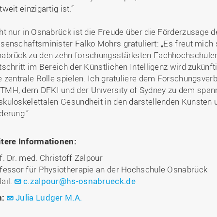
tweit einzigartig ist.“
ht nur in Osnabrück ist die Freude über die Förderzusage
senschaftsminister Falko Mohrs gratuliert: „Es freut mich
abrück zu den zehn forschungsstärksten Fachhochschulen 
tschritt im Bereich der Künstlichen Intelligenz wird zukünf
e zentrale Rolle spielen. Ich gratuliere dem Forschungsve
MH, dem DFKI und der University of Sydney zu dem spa
kuloskelettalen Gesundheit in den darstellenden Künsten 
derung.“
tere Informationen:
f. Dr. med. Christoff Zalpour
fessor für Physiotherapie an der Hochschule Osnabrück
ail:
c.zalpour@hs-osnabrueck.de
n:
Julia Ludger M.A.