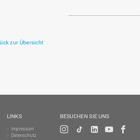
ück zur Übersicht
LINKS
BESUCHEN SIE UNS
Impressum
Instagram
Tiktok
LinkedIn
YouTu
Fa
Datenschutz