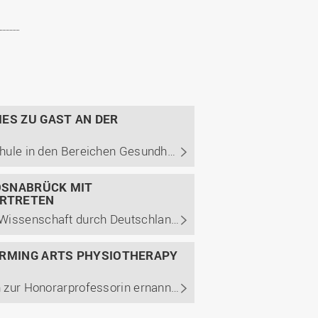
ES ZU GAST AN DER
Der Ministerpräsident lernt innovative Forschung der Hochschule in den Bereichen Gesundheit und Agrar kennen – und würdigt die enge Verbindung von Wissenschaft und Praxis.
OSNABRÜCK MIT
ERTRETEN
Seit dem 7. Mai tourt das schwimmende Science Center MS Wissenschaft durch Deutschland. Mit rund 30 interaktiven Exponaten macht die diesjährige Ausstellung die aktuelle medizinische Forschung für Besuchende erlebbar. Mit an Bord ist auch die Hochschule Osnabrück mit einem Exponat aus dem ...
ORMING ARTS PHYSIOTHERAPY
International führende Expertin Prof. Dr. Bronwen Ackermann zur Honorarprofessorin ernannt – Stärkung des Gesundheitsbereichs von darstellenden Künstler*innen