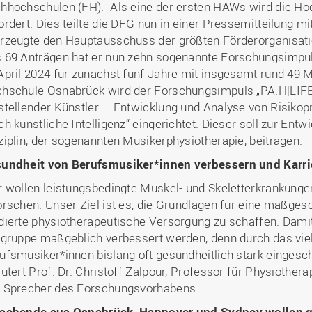
hhochschulen (FH). Als eine der ersten HAWs wird die H
ördert. Dies teilte die DFG nun in einer Pressemitteilung m
rzeugte den Hauptausschuss der größten Förderorganisati
 69 Anträgen hat er nun zehn sogenannte Forschungsimpul
April 2024 für zunächst fünf Jahre mit insgesamt rund 49 Mi
hschule Osnabrück wird der Forschungsimpuls „PA.H|LIF
stellender Künstler – Entwicklung und Analyse von Risikopr
ch künstliche Intelligenz“ eingerichtet. Dieser soll zur Ent
ziplin, der sogenannten Musikerphysiotherapie, beitragen.
undheit von Berufsmusiker*innen verbessern und Karri
r wollen leistungsbedingte Muskel- und Skeletterkrankung
orschen. Unser Ziel ist es, die Grundlagen für eine maßge
dierte physiotherapeutische Versorgung zu schaffen. Damit
lgruppe maßgeblich verbessert werden, denn durch das viele
ufsmusiker*innen bislang oft gesundheitlich stark eingesch
äutert Prof. Dr. Christoff Zalpour, Professor für Physiothe
 Sprecher des Forschungsvorhabens.
schende aus Osnabrück, Hannover und Sydney wollen g