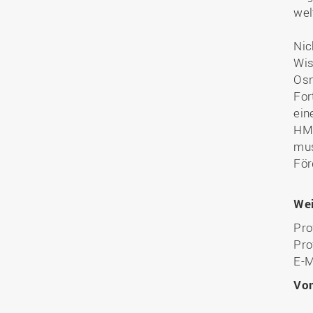
wel
Nic
Wis
Osn
For
ein
HMT
mus
För
Wei
Pro
Pro
E-M
Vo