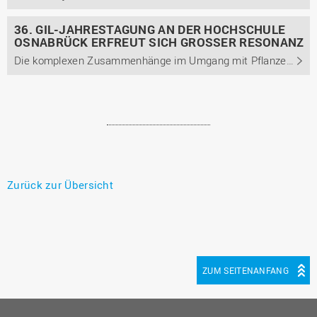
36. GIL-JAHRESTAGUNG AN DER HOCHSCHULE
OSNABRÜCK ERFREUT SICH GROSSER RESONANZ
Die komplexen Zusammenhänge im Umgang mit Pflanzen, Tieren und Lebensmitteln erfordern umfangreiches Wissen für eine nachhaltige Produktion. Die Integration innovativer, den Menschen unterstützender Technologien der Elektronik, Sensorik und insbesondere der Informatik nimmt hierbei eine zentrale ...
Zurück zur Übersicht
ZUM SEITENANFANG