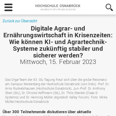
Hochschule
Osnabrück
-
University
Zurück zur Übersicht
of
Digitale Agrar- und
Applied
Ernährungswirtschaft in Krisenzeiten:
Sciences
Wie können KI- und Agrartechnik-
Systeme zukünftig stabiler und
sicherer werden?
Mittwoch, 15. Februar 2023
Das Orga-Team der 43. GIL-Tagung freut sich über die große Resonanz
am Campus Westerberg der Hochschule Osnabrück (von links): Prof. Dr.
Arno Ruckelshausen (Hochschule Osnabrück), Jun.-Prof. Dr. Anthony
Stein (GIL), Dr. Christa Hoffmann (GIL), Dr. Thilo Steckel (Claas E-
Systems) und Dr. Henning Müller (Agrotech Valley Forum). Foto: Mirko
Müller/Hochschule Osnabrück
Über 300 Teilnehmende diskutieren über aktuelle