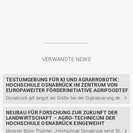
VERWANDTE NEWS
TESTUMGEBUNG FÜR KI UND AGRARROBOTIK:
HOCHSCHULE OSNABRÜCK IM ZENTRUM VON
EUROPAWEITER FÖRDERINITIATIVE AGRIFOODTEF
Osnabrück gilt längst als Größe bei der Digitalisierung der Landwirtschaft und Nahrungsmittelproduktion. Jetzt ist es dem Dreigestirn aus Hochschule Osnabrück, Deutsches Forschungszentrum für Künstliche Intelligenz (DFKI) und Agrotech Valley Forum gelungen, diese Position weiter zu festigen. Mit ...
NEUBAU FÜR FORSCHUNG ZUR ZUKUNFT DER
LANDWIRTSCHAFT – AGRO-TECHNICUM DER
HOCHSCHULE OSNABRÜCK EINGEWEIHT
Minister Björn Thümler: „Hochschule Osnabrück setzt Standard in der Agrarforschung in Niedersachsen.“