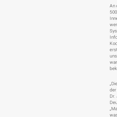
An 
500
Inn
wer
Sys
Inf
Koo
ers
uns
war
bek
„Di
der
Dr.
Deu
„Ma
was