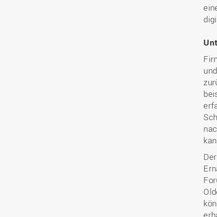
ein
dig
Unt
Fir
und
zur
bei
erf
Sch
nac
kan
Der
Ern
For
Old
kön
erh