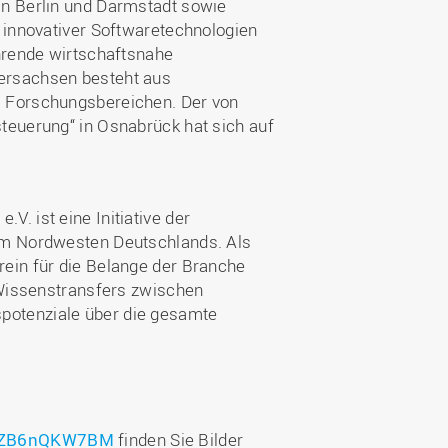
in Berlin und Darmstadt sowie
t innovativer Softwaretechnologien
ührende wirtschaftsnahe
ersachsen besteht aus
i Forschungsbereichen. Der von
teuerung“ in Osnabrück hat sich auf
V. ist eine Initiative der
 im Nordwesten Deutschlands. Als
ein für die Belange der Branche
s Wissenstransfers zwischen
potenziale über die gesamte
AB3ZB6nQKW7BM
finden Sie Bilder