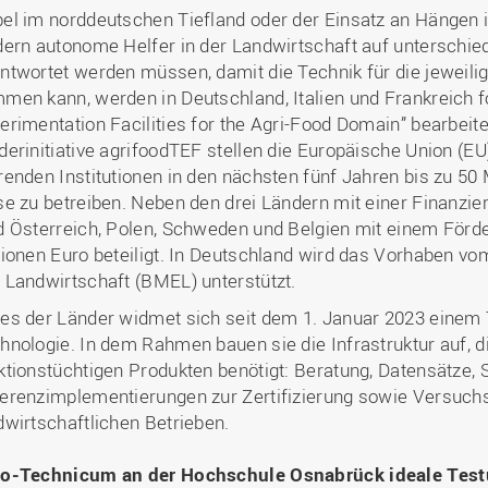
el im norddeutschen Tiefland oder der Einsatz an Hängen 
dern autonome Helfer in der Landwirtschaft auf unterschied
ntwortet werden müssen, damit die Technik für die jewei
men kann, werden in Deutschland, Italien und Frankreich f
erimentation Facilities for the Agri-Food Domain” bearbeit
derinitiative agrifoodTEF stellen die Europäische Union (EU)
renden Institutionen in den nächsten fünf Jahren bis zu 50
se zu betreiben. Neben den drei Ländern mit einer Finanzier
d Österreich, Polen, Schweden und Belgien mit einem Förde
lionen Euro beteiligt. In Deutschland wird das Vorhaben v
 Landwirtschaft (BMEL) unterstützt.
es der Länder widmet sich seit dem 1. Januar 2023 einem
hnologie. In dem Rahmen bauen sie die Infrastruktur auf, d
ktionstüchtigen Produkten benötigt: Beratung, Datensätze,
erenzimplementierungen zur Zertifizierung sowie Versuchs
dwirtschaftlichen Betrieben.
o-Technicum an der Hochschule Osnabrück ideale Test