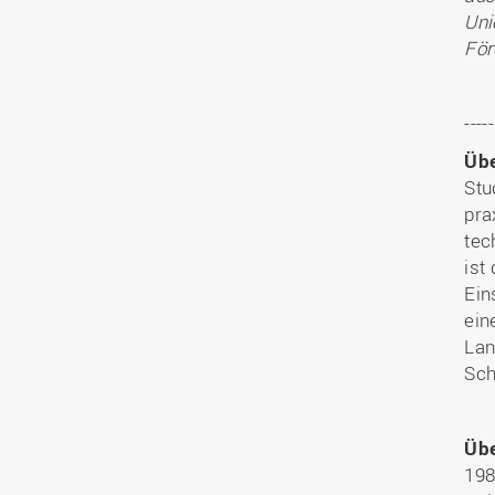
Uni
För
-----
Übe
Stu
pra
tec
ist
Ein
ein
Lan
Sch
Übe
198