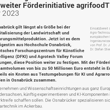
Binnenforschungs­
Finanzierung
Studierendenschaft
eiter Förderinitiative agrifood
Gaststudierende
Ingenieurwissenschaften
NETZWERKE
schwerpunkte
Personalentwicklung
GROWTH - Innovative
Studienorganisation
Vertretungen und
und Informatik (IuI)
r 2023
Sommer- und
Hochschule
Kompetenzzentren
Zusammenarbeit in
Beauftragte
Glossar
Winterprogramme
Institut für Musik (IfM)
Fördergesellschaft
Forschung und Transfer
Kooperationsmöglichkei
Forschungsgruppen und
Bibliothek
Studienqualitätsmittel
Outgoing
Management, Kultur und
Hochschulzentrum Chin
abrück gilt längst als Größe bei der
Netzwerke
Forschungsergebnisse fü
Einsatzbereit 
Professional School
Technik (MKT, Campus
(HZC)
Bibliothek
Deutsch als Fremdsprache
die Praxis
italisierung der Landwirtschaft und
Agro-Technicu
Lingen)
Amtsblatt
europäischen 
rungsmittelproduktion. Jetzt ist es dem
UAS7
LearningCenter
Informationen für
Gründungen | Start-Ups
Ingenieurwiss
Wirtschafts- und
igestirn aus Hochschule Osnabrück,
Personensuche
NTERNATIONALES
Geflüchtete
von Prof. Dr. 
Career Services
Transfer in die Gesellsch
Sozialwissenschaften
Dr. Stefan Stie
tsches Forschungszentrum für Künstliche
Förderung internationaler
(WiSo)
elligenz (DFKI) und Agrotech Valley Forum
Talente (FIT) in Osnabrück
Internationalisierung in der
ungen, diese Position weiter zu festigen. Mit der Förde
Forschung
amtvolumen von bis zu 50 Millionen Euro entsteht in Eu
Welcome Center
eils ein Knoten aus Testumgebungen für KI und Agrarrob
en in Osnabrück zusammen.
EU-Hochschulbüro
ernehmen und Wissenschaftseinrichtungen aus ganz Europ
dersachsen, künftig experimentieren und KI-Komponenten in
ktreife schaffen sollen. Die Osnabrücker spezialisieren sic
artechnik im Ackerbau.