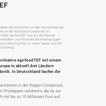
Wohnen
Stellenangebote
TEF
Weiterbildungsverbund
Mobilität
AKTUELLES
Osnabrück
Sport & Hochschulsport
ten
Engagement
a
Forschungs-Nachrichten
r
stehen die Feldroboter vor dem Versuchsfeld des
Das bietet Osnabrück
ms an der Hochschule Osnabrück. Im
Veranstaltungen und
Projekt agrifoodTEF sind von der Fakultät
Fachtagungen
Das bietet Lingen
enschaften und Informatik die Arbeitsgruppen
Julius Schöning, Prof. Dr. Heiko Tapken und Prof.
Ausschreibungen zu
aft
ne beteiligt.
Förderungen und Preisen
Forschungsbericht
rinitiative agrifoodTEF mit einem
ropa in aktuell drei Ländern
otik. In Deutschland laufen die
a können in der Region Osnabrück,
 Prototypen validieren, die es zur
h mit bis zu 10 Millionen Euro auf