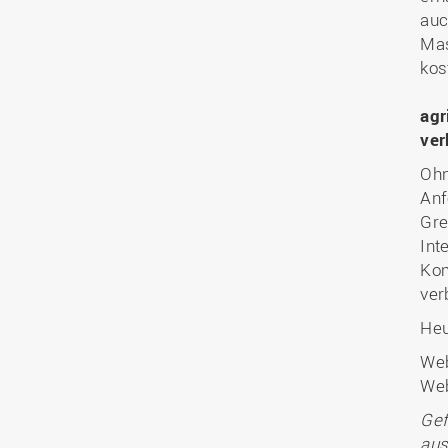
auc
Mas
kos
agr
ver
Ohn
Anf
Gre
Int
Kom
ver
Heu
Web
Web
Gef
aus