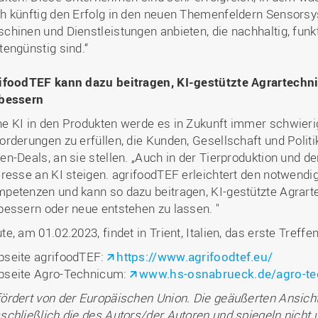
h künftig den Erfolg in den neuen Themenfeldern Sensorsy
chinen und Dienstleistungen anbieten, die nachhaltig, funkt
tengünstig sind.“
ifoodTEF kann dazu beitragen, KI-gestützte Agrartechn
bessern
e KI in den Produkten werde es in Zukunft immer schwierig
orderungen zu erfüllen, die Kunden, Gesellschaft und Politi
en-Deals, an sie stellen. „Auch in der Tierproduktion und d
eresse an KI steigen. agrifoodTEF erleichtert den notwendi
petenzen und kann so dazu beitragen, KI-gestützte Agrart
bessern oder neue entstehen zu lassen. "
te, am 01.02.2023, findet in Trient, Italien, das erste Treffe
seite agrifoodTEF:
https://www.agrifoodtef.eu/
seite Agro-Technicum:
www.hs-osnabrueck.de/agro-t
ördert von der Europäischen Union. Die geäußerten Ansic
schließlich die des Autors/der Autoren und spiegeln nicht 