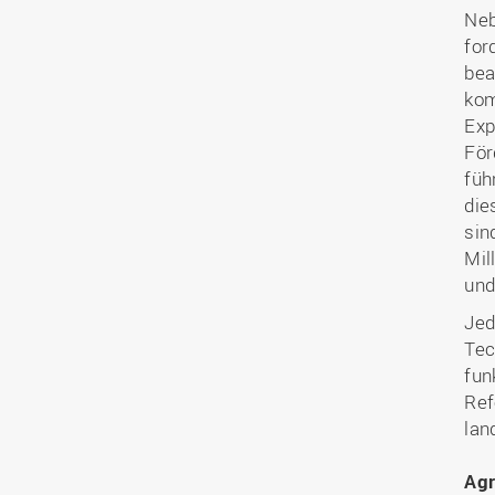
Neb
for
bea
kom
Exp
För
füh
die
sin
Mil
und
Jed
Tec
fun
Ref
lan
Agr