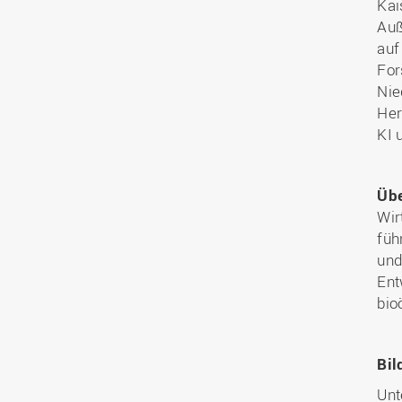
Kai
Auß
auf
For
Nie
Her
KI 
Übe
Wir
füh
und
Ent
bio
Bil
Unt