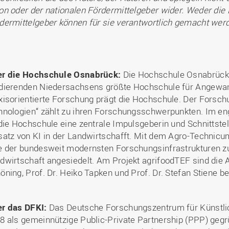
on oder der nationalen Fördermittelgeber wider. Weder die
dermittelgeber können für sie verantwortlich gemacht wer
r die Hochschule Osnabrück:
Die Hochschule Osnabrück i
dierenden Niedersachsens größte Hochschule für Angewan
xisorientierte Forschung prägt die Hochschule. Der Forsc
hnologien“ zählt zu ihren Forschungsschwerpunkten. Im e
 die Hochschule eine zentrale Impulsgeberin und Schnittste
satz von KI in der Landwirtschafft. Mit dem Agro-Technic
e der bundesweit modernsten Forschungsinfrastrukturen zur
dwirtschaft angesiedelt. Am Projekt agrifoodTEF sind die A
öning, Prof. Dr. Heiko Tapken und Prof. Dr. Stefan Stiene bet
r das DFKI:
Das Deutsche Forschungszentrum für Künstli
8 als gemeinnützige Public-Private Partnership (PPP) gegrü