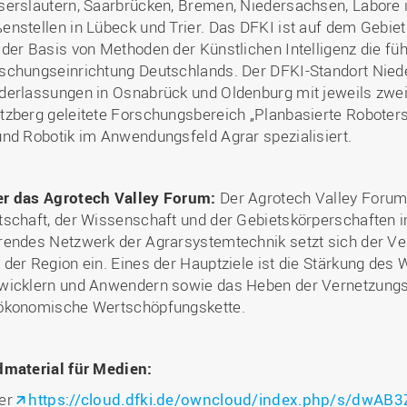
serslautern, Saarbrücken, Bremen, Niedersachsen, Labore 
enstellen in Lübeck und Trier. Das DFKI ist auf dem Gebie
 der Basis von Methoden der Künstlichen Intelligenz die f
schungseinrichtung Deutschlands. Der DFKI-Standort Nied
derlassungen in Osnabrück und Oldenburg mit jeweils zwe
tzberg geleitete Forschungsbereich „Planbasierte Roboters
und Robotik im Anwendungsfeld Agrar spezialisiert.
r das Agrotech Valley Forum:
Der Agrotech Valley Forum e.
tschaft, der Wissenschaft und der Gebietskörperschaften
rendes Netzwerk der Agrarsystemtechnik setzt sich der Ver
 der Region ein. Eines der Hauptziele ist die Stärkung de
wicklern und Anwendern sowie das Heben der Vernetzungs
ökonomische Wertschöpfungskette.
dmaterial für Medien:
er
https://cloud.dfki.de/owncloud/index.php/s/dw