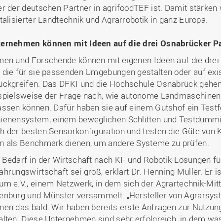
er der deutschen Partner in agrifoodTEF ist. Damit stärken 
italisierter Landtechnik und Agrarrobotik in ganz Europa.
ernehmen können mit Ideen auf die drei Osnabrücker 
men und Forschende können mit eigenen Ideen auf die dr
 die für sie passenden Umgebungen gestalten oder auf exis
ückgreifen. Das DFKI und die Hochschule Osnabrück gehen
spielsweise der Frage nach, wie autonome Landmaschinen
assen können. Dafür haben sie auf einem Gutshof ein Testf
ienensystem, einem beweglichen Schlitten und Testdumm
h der besten Sensorkonfiguration und testen die Güte von 
n als Benchmark dienen, um andere Systeme zu prüfen.
 Bedarf in der Wirtschaft nach KI- und Robotik-Lösungen fü
ährungswirtschaft sei groß, erklärt Dr. Henning Müller. Er 
um e.V., einem Netzwerk, in dem sich der Agrartechnik-Mit
enburg und Münster versammelt: „Hersteller von Agrarsys
nen das bald. Wir haben bereits erste Anfragen zur Nutzu
alten. Diese Unternehmen sind sehr erfolgreich, in dem was